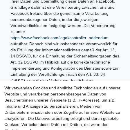
Ihrer Daten und Übermittlung dieser Daten an Facebook.
Grundlage dafür ist eine Vereinbarung zwischen uns und
Facebook Ireland über die gemeinsame Verarbeitung
personenbezogener Daten, in der die jeweiligen
Verantwortlichkeiten festgelegt werden. Die Vereinbarung
ist unter
https://www.facebook.com/legal/controller_addendum
aufrufbar. Danach sind wir insbesondere verantwortlich für
die Erfüllung der Informationspflichten gemäß der Art. 13,
14 DSGVO, für die Einhaltung der Sicherheitsvorgaben des
Art. 32 DSGVO im Hinblick auf die korrekte technische
Implementierung und Konfiguration des Dienstes sowie zur
Einhaltung der Verpflichtungen nach den Art. 33, 34
DSGVO, soweit eine Verletzung des Schutzes
personenbezogener Daten unsere Verpflichtungen gemäß
Wir verwenden Cookies und ähnliche Technologien auf unserer
der Vereinbarung über die gemeinsame Verarbeitung
Website und verarbeiten personenbezogene Daten von
betrifft. Facebook Ireland obliegt die Verantwortung, die
Besucher:innen unserer Webseite (z.B. IP-Adresse), um z.B.
Betroffenenrechte gemäß den Art. 15 - 20 DSGVO zu
Inhalte und Anzeigen zu personalisieren, Medien von
ermöglichen, die Sicherheitsvorgaben des Art. 32 DSGVO
Drittanbietern einzubinden oder Zugriffe auf unsere Website zu
im Hinblick auf die Sicherheit des Dienstes einzuhalten und
analysieren. Die Datenverarbeitung erfolgt erst durch gesetzte
die Verpflichtungen nach den Art. 33, 34 DSGVO, soweit
Cookies. Wir teilen diese Daten mit Dritten, die wir in den
eine Verletzung des Schutzes personenbezogener Daten