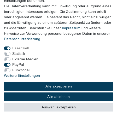
Einstellungen benennen.
die Verpflichtungen von Facebook Ireland gemäß der
Die Datenverarbeitung kann mit Einwilligung oder aufgrund eines
Vereinbarung über die gemeinsame Verarbeitung betrifft.
berechtigten Interesses erfolgen. Die Zustimmung kann erteilt
oder abgelehnt werden. Es besteht das Recht, nicht einzuwilligen
Die Anwendung dient dem Zweck die Besucher der
und die Einwilligung zu einem späteren Zeitpunkt zu ändern oder
Website zielgerichtet mit interessenbezogener Werbung im
zu widerrufen. Beachten Sie unser
Impressum
und weitere
sozialen Netzwerk Facebook anzusprechen. Dazu wurde
Hinweise zur Verwendung personenbezogener Daten in unserer
auf der Website das Remarketing-Tag von Facebook
Daten­schutz­erklärung
.
implementiert. Über dieses Tag wird beim Besuch der
Website eine direkte Verbindung zu den Facebook-Servern
Essenziell
hergestellt. Hierdurch wird an den Facebook-Server
Statistik
übermittelt, welche unserer Seiten Sie besucht haben.
Externe Medien
Facebook ordnet diese Information Ihrem persönlichen
PayPal
Facebook-Benutzerkonto zu. Wenn Sie das soziale
Funktional
Netzwerk Facebook besuchen, werden Ihnen dann
Weitere Einstellungen
personalisierte, interessenbezogene Facebook-Ads
angezeigt.
Alle akzeptieren
Ihre Daten werden gegebenenfalls in die USA übermittelt.
Für die USA ist kein Angemessenheitsbeschluss der EU-
Alle ablehnen
Kommission vorhanden. Die Datenübermittlung erfolgt u.a
auf Grundlage von Standardvertragsklauseln als geeignete
Auswahl akzeptieren
Garantien für den Schutz der personenbezogenen Daten,