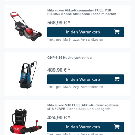
Milwaukee Akku-Rasenmäher FUEL M18
F2LM53-0 ohne Akku ohne Lader im Karton
568,99 € *
In den Warenkorb
*
inkl. ges. MwSt.
zzgl.
Versandkosten
GHP 6-14 Hochdruckreiniger
489,90 € *
In den Warenkorb
*
inkl. ges. MwSt.
zzgl.
Versandkosten
Milwaukee M18 FUEL Akku-Rucksackgebläse
M18 F2BPB-0 ohne Akku und Ladegerät
424,90 € *
In den Warenkorb
*
inkl. ges. MwSt.
zzgl.
Versandkosten