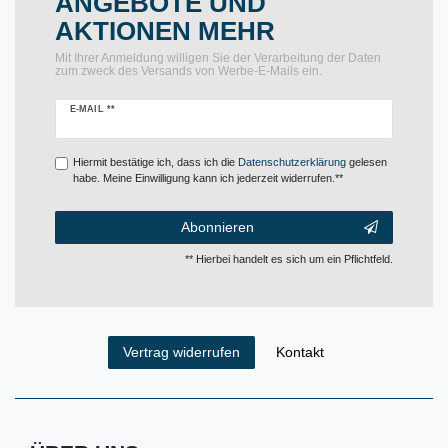
ANGEBOTE UND
AKTIONEN MEHR
Mit Ihrer Anmeldung willigen Sie der Verarbeitung der Daten
zum zweck des Versands von Werbe-E-Mails ein.
Newsletter
E-MAIL **
Honig
Hiermit bestätige ich, dass ich die
Daten­schutz­erklärung
gelesen
habe. Meine Einwilligung kann ich jederzeit widerrufen.**
Abonnieren
** Hierbei handelt es sich um ein Pflichtfeld.
Kontakt
Vertrag widerrufen