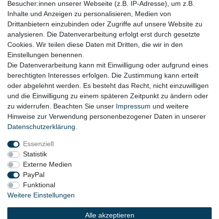
Besucher:innen unserer Webseite (z.B. IP-Adresse), um z.B.
Impressum
Inhalte und Anzeigen zu personalisieren, Medien von
Drittanbietern einzubinden oder Zugriffe auf unsere Website zu
Datenschutz
analysieren. Die Datenverarbeitung erfolgt erst durch gesetzte
Cookies. Wir teilen diese Daten mit Dritten, die wir in den
Widerrufsrecht
Einstellungen benennen.
AGB
Die Datenverarbeitung kann mit Einwilligung oder aufgrund eines
berechtigten Interesses erfolgen. Die Zustimmung kann erteilt
Widerrufsformular
oder abgelehnt werden. Es besteht das Recht, nicht einzuwilligen
und die Einwilligung zu einem späteren Zeitpunkt zu ändern oder
KONTAKT
zu widerrufen. Beachten Sie unser
Impressum
und weitere
Hinweise zur Verwendung personenbezogener Daten in unserer
Tel.: 08031-23444-0
Daten­schutz­erklärung
.
info@werkzeugfundgrube.de
Essenziell
Statistik
Externe Medien
PayPal
Funktional
Weitere Einstellungen
Alle akzeptieren
© 2023 Copyright:
Werkzeugfundgrube.de - Marco