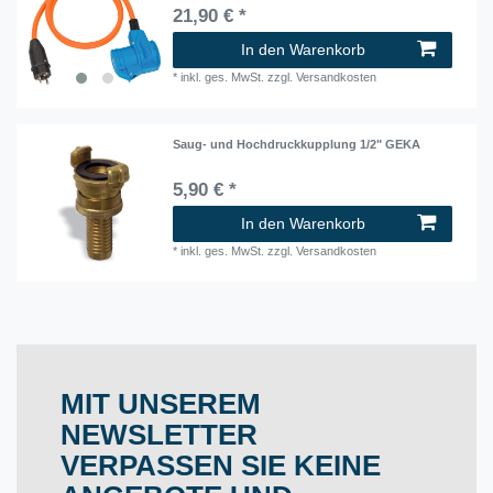
21,90 € *
In den Warenkorb
*
inkl. ges. MwSt.
zzgl.
Versandkosten
Saug- und Hochdruckkupplung 1/2" GEKA
5,90 € *
In den Warenkorb
*
inkl. ges. MwSt.
zzgl.
Versandkosten
MIT UNSEREM
NEWSLETTER
VERPASSEN SIE KEINE