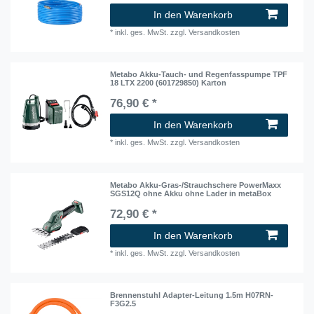
In den Warenkorb
*
inkl. ges. MwSt.
zzgl.
Versandkosten
Metabo Akku-Tauch- und Regenfasspumpe TPF
18 LTX 2200 (601729850) Karton
76,90 € *
In den Warenkorb
*
inkl. ges. MwSt.
zzgl.
Versandkosten
Metabo Akku-Gras-/Strauchschere PowerMaxx
SGS12Q ohne Akku ohne Lader in metaBox
72,90 € *
In den Warenkorb
*
inkl. ges. MwSt.
zzgl.
Versandkosten
Brennenstuhl Adapter-Leitung 1.5m H07RN-
F3G2.5