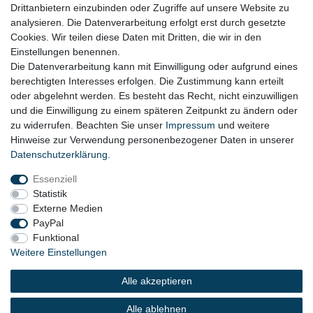
Drittanbietern einzubinden oder Zugriffe auf unsere Website zu
Datenschutz
analysieren. Die Datenverarbeitung erfolgt erst durch gesetzte
Cookies. Wir teilen diese Daten mit Dritten, die wir in den
Widerrufsrecht
Einstellungen benennen.
AGB
Die Datenverarbeitung kann mit Einwilligung oder aufgrund eines
berechtigten Interesses erfolgen. Die Zustimmung kann erteilt
Widerrufsformular
oder abgelehnt werden. Es besteht das Recht, nicht einzuwilligen
und die Einwilligung zu einem späteren Zeitpunkt zu ändern oder
KONTAKT
zu widerrufen. Beachten Sie unser
Impressum
und weitere
Hinweise zur Verwendung personenbezogener Daten in unserer
Tel.: 08031-23444-0
Daten­schutz­erklärung
.
info@werkzeugfundgrube.de
Essenziell
Statistik
Externe Medien
PayPal
Funktional
Weitere Einstellungen
Alle akzeptieren
© 2023 Copyright:
Werkzeugfundgrube.de - Marco
Golshani e.K.
Alle ablehnen