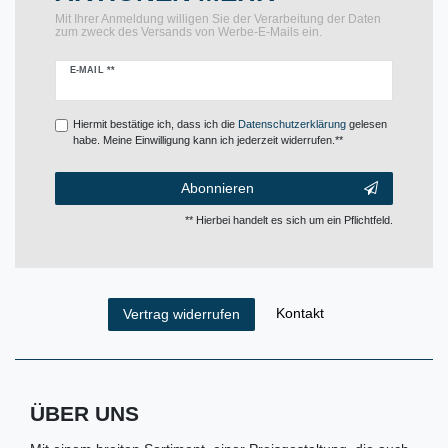
Mit Ihrer Anmeldung willigen Sie der Verarbeitung der Daten
zum zweck des Versands von Werbe-E-Mails ein.
Newsletter
E-MAIL **
Honig
Hiermit bestätige ich, dass ich die
Daten­schutz­erklärung
gelesen
habe. Meine Einwilligung kann ich jederzeit widerrufen.**
Abonnieren
** Hierbei handelt es sich um ein Pflichtfeld.
Kontakt
Vertrag widerrufen
ÜBER UNS