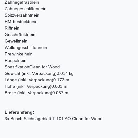
Zähnegefräst
nein
Zähnegeschliffen
nein
Spitzverzahnt
nein
HM-bestückt
nein
Riff
nein
Geschränkt
nein
Gewellt
nein
Wellengeschliffen
nein
Freiwinkel
nein
Raspel
nein
Spezifikation
Clean for Wood
Gewicht (inkl. Verpackung)
0.014 kg
Länge (inkl. Verpackung)
0.172 m
Höhe (inkl. Verpackung)
0.003 m
Breite (inkl. Verpackung)
0.057 m
Lieferumfang:
3x Bosch Stichsägeblatt T 101 AO Clean for Wood