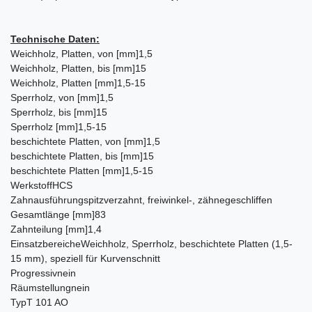
Technische Daten:
Weichholz, Platten, von [mm]
1,5
Weichholz, Platten, bis [mm]
15
Weichholz, Platten [mm]
1,5-15
Sperrholz, von [mm]
1,5
Sperrholz, bis [mm]
15
Sperrholz [mm]
1,5-15
beschichtete Platten, von [mm]
1,5
beschichtete Platten, bis [mm]
15
beschichtete Platten [mm]
1,5-15
Werkstoff
HCS
Zahnausführung
spitzverzahnt, freiwinkel-, zähnegeschliffen
Gesamtlänge [mm]
83
Zahnteilung [mm]
1,4
Einsatzbereiche
Weichholz, Sperrholz, beschichtete Platten (1,5-
15 mm), speziell für Kurvenschnitt
Progressiv
nein
Räumstellung
nein
Typ
T 101 AO