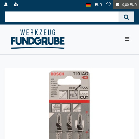
EUR
0,00 EUR
☰