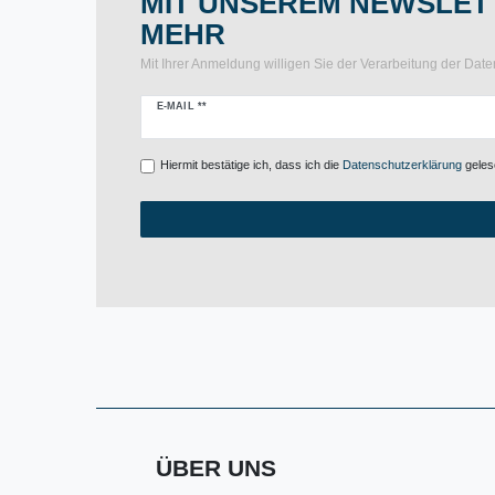
MIT UNSEREM NEWSLETT
MEHR
Mit Ihrer Anmeldung willigen Sie der Verarbeitung der Da
Newsletter
E-MAIL **
Honig
Hiermit bestätige ich, dass ich die
Daten­schutz­erklärung
gelese
ÜBER UNS