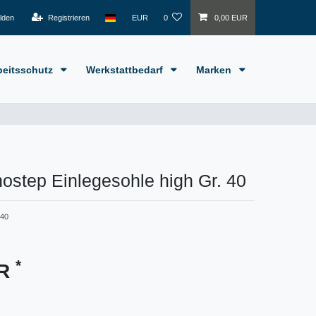
lden
Registrieren
EUR
0
0,00 EUR
beitsschutz
Werkstattbedarf
Marken
ostep Einlegesohle high Gr. 40
-40
*
UR