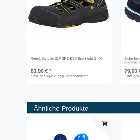
Rene2 Sandale S1P SRC ESD Sport light Gr.40
Sicherhe
go&relax 
83,90 € *
79,90 
*
inkl. ges. MwSt.
zzgl.
Versandkosten
*
inkl. ges
Ähnliche Produkte