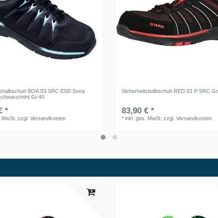
itshalbschuh BOA S3 SRC ESD Svea
Sicherheitshalbschuh RED S1 P SRC Gr
schwarz/mint Gr.40
€ *
83,90 € *
. MwSt.
zzgl.
Versandkosten
*
inkl. ges. MwSt.
zzgl.
Versandkosten