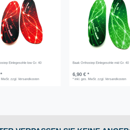
ostep Einlegesohle low Gr. 40
Baak Orthostep Einlegesohle mid Gr. 40
 *
6,90 € *
. MwSt.
zzgl.
Versandkosten
*
inkl. ges. MwSt.
zzgl.
Versandkosten