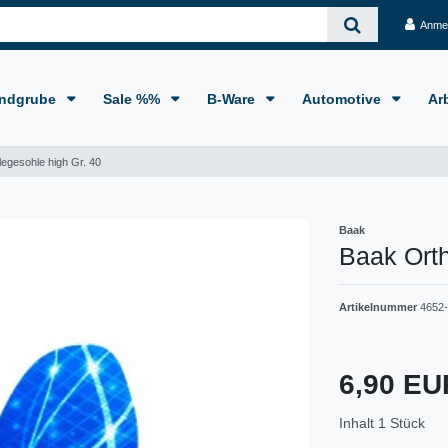
Anme
ndgrube
Sale %%
B-Ware
Automotive
Ar
egesohle high Gr. 40
Baak
Baak Orth
Artikelnummer
4652
6,90 E
Inhalt
1
Stück