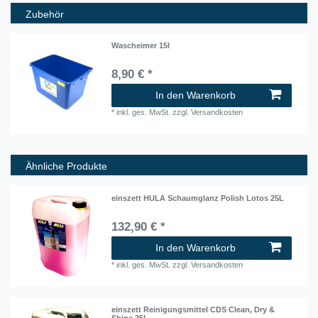
Zubehör
Wascheimer 15l
8,90 € *
In den Warenkorb
*
inkl. ges. MwSt.
zzgl.
Versandkosten
Ähnliche Produkte
einszett HULA Schaumglanz Polish Lotos 25L
132,90 € *
In den Warenkorb
*
inkl. ges. MwSt.
zzgl.
Versandkosten
einszett Reinigungsmittel CDS Clean, Dry &
Shine 25l