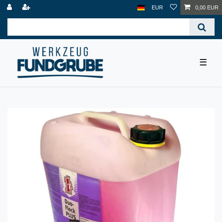
EUR
0,00 EUR
☰