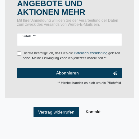
ANGEBOTE UND
AKTIONEN MEHR
Mit Ihrer Anmeldung willigen Sie der Verarbeitung der Daten
zum zweck des Versands von Werbe-E-Mails ein.
Newsletter
E-MAIL **
Honig
Hiermit bestätige ich, dass ich die
Daten­schutz­erklärung
gelesen
habe. Meine Einwilligung kann ich jederzeit widerrufen.**
Abonnieren
** Hierbei handelt es sich um ein Pflichtfeld.
Kontakt
Vertrag widerrufen