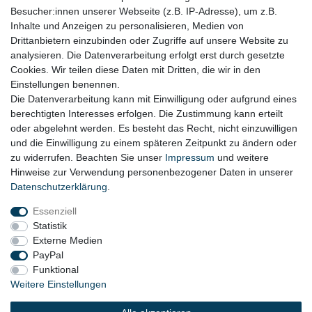
Besucher:innen unserer Webseite (z.B. IP-Adresse), um z.B.
Impressum
Inhalte und Anzeigen zu personalisieren, Medien von
Drittanbietern einzubinden oder Zugriffe auf unsere Website zu
Datenschutz
analysieren. Die Datenverarbeitung erfolgt erst durch gesetzte
Cookies. Wir teilen diese Daten mit Dritten, die wir in den
Widerrufsrecht
Einstellungen benennen.
AGB
Die Datenverarbeitung kann mit Einwilligung oder aufgrund eines
berechtigten Interesses erfolgen. Die Zustimmung kann erteilt
Widerrufsformular
oder abgelehnt werden. Es besteht das Recht, nicht einzuwilligen
und die Einwilligung zu einem späteren Zeitpunkt zu ändern oder
KONTAKT
zu widerrufen. Beachten Sie unser
Impressum
und weitere
Hinweise zur Verwendung personenbezogener Daten in unserer
Tel.: 08031-23444-0
Daten­schutz­erklärung
.
info@werkzeugfundgrube.de
Essenziell
Statistik
Externe Medien
PayPal
Funktional
Weitere Einstellungen