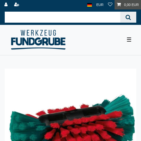
EUR
0,00 EUR
☰