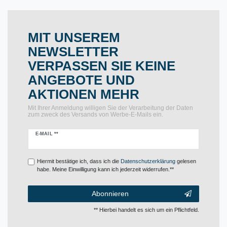
MIT UNSEREM
NEWSLETTER
VERPASSEN SIE KEINE
ANGEBOTE UND
AKTIONEN MEHR
Mit Ihrer Anmeldung willigen Sie der Verarbeitung der Daten
zum zweck des Versands von Werbe-E-Mails ein.
Newsletter
E-MAIL **
Honig
Hiermit bestätige ich, dass ich die
Daten­schutz­erklärung
gelesen
habe. Meine Einwilligung kann ich jederzeit widerrufen.**
Abonnieren
** Hierbei handelt es sich um ein Pflichtfeld.