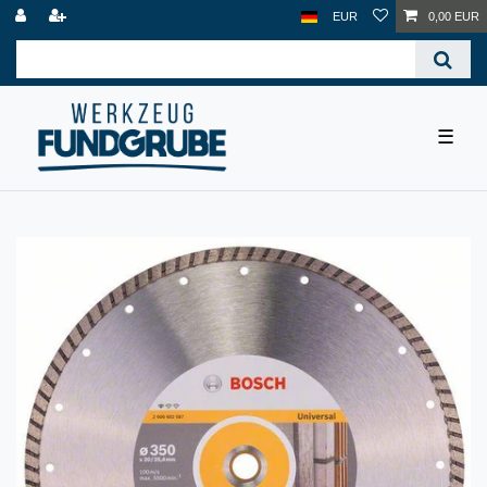
EUR
0,00 EUR
☰