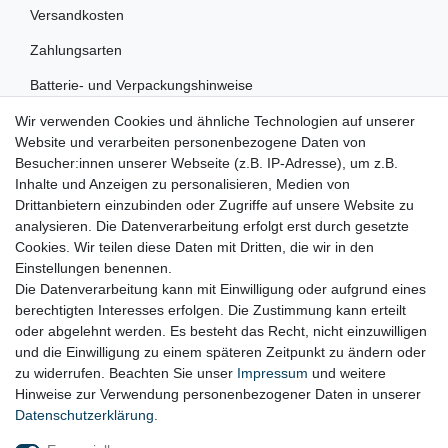
Versandkosten
Zahlungsarten
Batterie- und Verpackungshinweise
Wir verwenden Cookies und ähnliche Technologien auf unserer
RECHTLICHES
Website und verarbeiten personenbezogene Daten von
Besucher:innen unserer Webseite (z.B. IP-Adresse), um z.B.
Impressum
Inhalte und Anzeigen zu personalisieren, Medien von
Drittanbietern einzubinden oder Zugriffe auf unsere Website zu
Datenschutz
analysieren. Die Datenverarbeitung erfolgt erst durch gesetzte
Cookies. Wir teilen diese Daten mit Dritten, die wir in den
Widerrufsrecht
Einstellungen benennen.
AGB
Die Datenverarbeitung kann mit Einwilligung oder aufgrund eines
berechtigten Interesses erfolgen. Die Zustimmung kann erteilt
Widerrufsformular
oder abgelehnt werden. Es besteht das Recht, nicht einzuwilligen
und die Einwilligung zu einem späteren Zeitpunkt zu ändern oder
KONTAKT
zu widerrufen. Beachten Sie unser
Impressum
und weitere
Hinweise zur Verwendung personenbezogener Daten in unserer
Tel.: 08031-23444-0
Daten­schutz­erklärung
.
info@werkzeugfundgrube.de