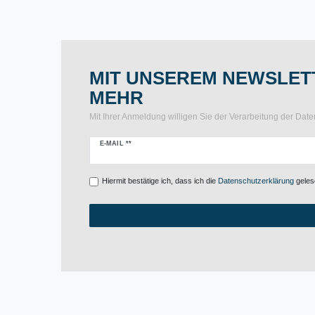
MIT UNSEREM NEWSLETT
MEHR
Mit Ihrer Anmeldung willigen Sie der Verarbeitung der Da
Newsletter
E-MAIL **
Honig
Hiermit bestätige ich, dass ich die
Daten­schutz­erklärung
gelese