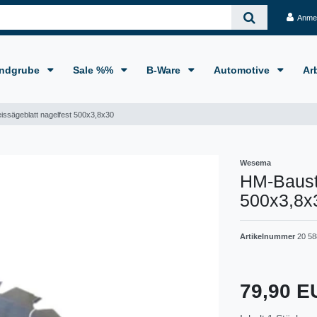
Anme
ndgrube
Sale %%
B-Ware
Automotive
Ar
issägeblatt nagelfest 500x3,8x30
Wesema
HM-Bauste
500x3,8x
Artikelnummer
20 58
79,90 