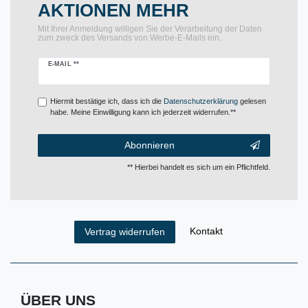
AKTIONEN MEHR
Mit Ihrer Anmeldung willigen Sie der Verarbeitung der Daten
zum zweck des Versands von Werbe-E-Mails ein.
Newsletter
E-MAIL **
Honig
Hiermit bestätige ich, dass ich die
Daten­schutz­erklärung
gelesen
habe. Meine Einwilligung kann ich jederzeit widerrufen.**
Abonnieren
** Hierbei handelt es sich um ein Pflichtfeld.
Kontakt
Vertrag widerrufen
ÜBER UNS