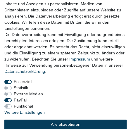
Impressum
Inhalte und Anzeigen zu personalisieren, Medien von
Drittanbietern einzubinden oder Zugriffe auf unsere Website zu
Datenschutz
analysieren. Die Datenverarbeitung erfolgt erst durch gesetzte
Cookies. Wir teilen diese Daten mit Dritten, die wir in den
Widerrufsrecht
Einstellungen benennen.
AGB
Die Datenverarbeitung kann mit Einwilligung oder aufgrund eines
berechtigten Interesses erfolgen. Die Zustimmung kann erteilt
Widerrufsformular
oder abgelehnt werden. Es besteht das Recht, nicht einzuwilligen
und die Einwilligung zu einem späteren Zeitpunkt zu ändern oder
KONTAKT
zu widerrufen. Beachten Sie unser
Impressum
und weitere
Hinweise zur Verwendung personenbezogener Daten in unserer
Tel.: 08031-23444-0
Daten­schutz­erklärung
.
info@werkzeugfundgrube.de
Essenziell
Statistik
Externe Medien
PayPal
Funktional
Weitere Einstellungen
Alle akzeptieren
© 2023 Copyright:
Werkzeugfundgrube.de - Marco