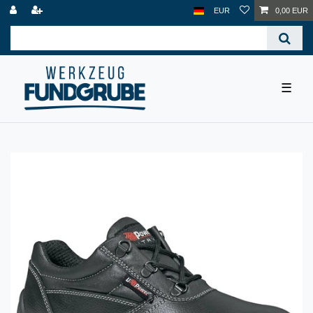
EUR
0,00 EUR
☰