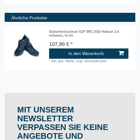
Ähnliche Produkte
Sicherheitsschuh S1P SRC ESD Helium 2.0
schwarz, Gr.41
107,90 € *
In den Warenkorb
*
inkl. ges. MwSt.
zzgl.
Versandkosten
MIT UNSEREM
NEWSLETTER
VERPASSEN SIE KEINE
ANGEBOTE UND