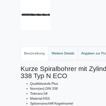
Beschreibung
Weitere Details
Angaben zur Pro
Kurze Spiralbohrer mit Zyli
338 Typ N ECO
Qualitätsstufe:
Plus
Norm(en):
DIN 338
Toleranz:
h8
Material:
HSS
Spitzenanschliff:
Kegelmantel