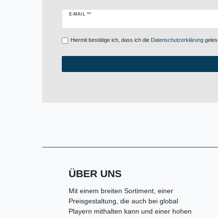
Newsletter
E-MAIL **
Honig
Hiermit bestätige ich, dass ich die
Daten­schutz­erklärung
gelese
ÜBER UNS
Mit einem breiten Sortiment, einer
Preisgestaltung, die auch bei global
Playern mithalten kann und einer hohen