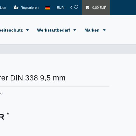
lden
Registrieren
EUR
0
0,00 EUR
beitsschutz
Werkstattbedarf
Marken
er DIN 338 9,5 mm
50
*
UR