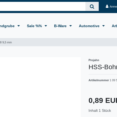
Anme
ndgrube
Sale %%
B-Ware
Automotive
Ar
8 9,5 mm
Projahn
HSS-Bohr
Artikelnummer
1 09 
0,89 E
Inhalt
1
Stück