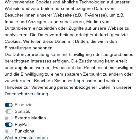
Wir verwenden Cookies und ähnliche Technologien auf unserer
RECHTLICHES
Website und verarbeiten personenbezogene Daten von
Besucher:innen unserer Webseite (z.B. IP-Adresse), um z.B.
Impressum
Inhalte und Anzeigen zu personalisieren, Medien von
Drittanbietern einzubinden oder Zugriffe auf unsere Website zu
Datenschutz
analysieren. Die Datenverarbeitung erfolgt erst durch gesetzte
Cookies. Wir teilen diese Daten mit Dritten, die wir in den
Widerrufsrecht
Einstellungen benennen.
AGB
Die Datenverarbeitung kann mit Einwilligung oder aufgrund eines
berechtigten Interesses erfolgen. Die Zustimmung kann erteilt
Widerrufsformular
oder abgelehnt werden. Es besteht das Recht, nicht einzuwilligen
und die Einwilligung zu einem späteren Zeitpunkt zu ändern oder
KONTAKT
zu widerrufen. Beachten Sie unser
Impressum
und weitere
Hinweise zur Verwendung personenbezogener Daten in unserer
Tel.: 08031-23444-0
Daten­schutz­erklärung
.
info@werkzeugfundgrube.de
Essenziell
Statistik
Externe Medien
PayPal
Funktional
Weitere Einstellungen