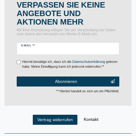
VERPASSEN SIE KEINE
ANGEBOTE UND
AKTIONEN MEHR
Mit Ihrer Anmeldung willigen Sie der Verarbeitung der Daten
zum zweck des Versands von Werbe-E-Mails ein.
Newsletter
E-MAIL **
Honig
Hiermit bestätige ich, dass ich die
Daten­schutz­erklärung
gelesen
habe. Meine Einwilligung kann ich jederzeit widerrufen.**
Abonnieren
** Hierbei handelt es sich um ein Pflichtfeld.
Kontakt
Vertrag widerrufen