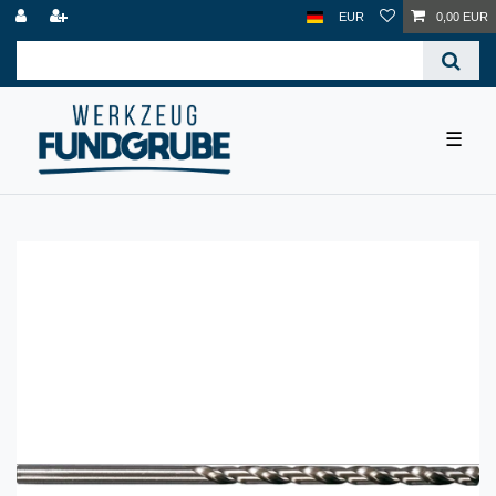
EUR
0,00 EUR
☰