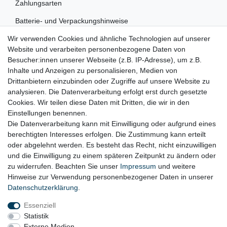
Zahlungsarten
Batterie- und Verpackungshinweise
Wir verwenden Cookies und ähnliche Technologien auf unserer
RECHTLICHES
Website und verarbeiten personenbezogene Daten von
Besucher:innen unserer Webseite (z.B. IP-Adresse), um z.B.
Impressum
Inhalte und Anzeigen zu personalisieren, Medien von
Drittanbietern einzubinden oder Zugriffe auf unsere Website zu
Datenschutz
analysieren. Die Datenverarbeitung erfolgt erst durch gesetzte
Cookies. Wir teilen diese Daten mit Dritten, die wir in den
Widerrufsrecht
Einstellungen benennen.
AGB
Die Datenverarbeitung kann mit Einwilligung oder aufgrund eines
berechtigten Interesses erfolgen. Die Zustimmung kann erteilt
Widerrufsformular
oder abgelehnt werden. Es besteht das Recht, nicht einzuwilligen
und die Einwilligung zu einem späteren Zeitpunkt zu ändern oder
KONTAKT
zu widerrufen. Beachten Sie unser
Impressum
und weitere
Hinweise zur Verwendung personenbezogener Daten in unserer
Tel.: 08031-23444-0
Daten­schutz­erklärung
.
info@werkzeugfundgrube.de
Essenziell
Statistik
Externe Medien