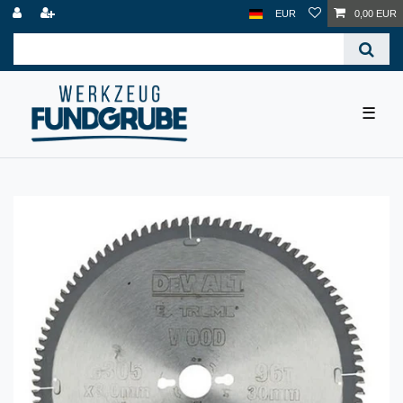
EUR
0,00 EUR
☰