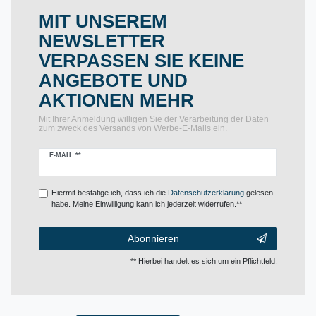
MIT UNSEREM
NEWSLETTER
VERPASSEN SIE KEINE
ANGEBOTE UND
AKTIONEN MEHR
Mit Ihrer Anmeldung willigen Sie der Verarbeitung der Daten
zum zweck des Versands von Werbe-E-Mails ein.
Newsletter
E-MAIL **
Honig
Hiermit bestätige ich, dass ich die
Daten­schutz­erklärung
gelesen
habe. Meine Einwilligung kann ich jederzeit widerrufen.**
Abonnieren
** Hierbei handelt es sich um ein Pflichtfeld.