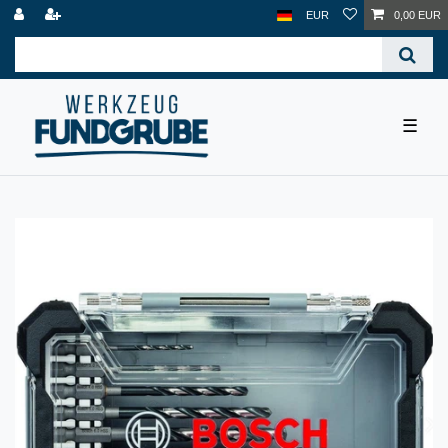
EUR
0,00 EUR
☰