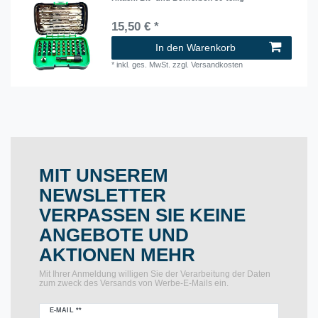
15,50 € *
In den Warenkorb
*
inkl. ges. MwSt.
zzgl.
Versandkosten
MIT UNSEREM
NEWSLETTER
VERPASSEN SIE KEINE
ANGEBOTE UND
AKTIONEN MEHR
Mit Ihrer Anmeldung willigen Sie der Verarbeitung der Daten
zum zweck des Versands von Werbe-E-Mails ein.
Newsletter
E-MAIL **