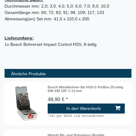
Durchmesser mm: 2,0; 3,0; 4,0; 5,0; 6,0; 7,0; 8,0; 10,0
Gesamtlänge mm: 60; 72; 83; 91; 98; 109; 117; 133
Abmessung(en) Set mm: 41,0 x 110,0 x 200
Lieferumfang:
1x Bosch Bohrerset Impact Control HSS, 8-teilig
Ähnliche Produkte
Bosch Metallbohrer-Set HSS-G ProBox 25-teilig
DIN 338 135° 1-13 mm
48,90 € *
In den Warenkorb
*
inkl. ges. MwSt.
zzgl.
Versandkosten
Hitachi Bit- und Bohrerbox 50-teilig