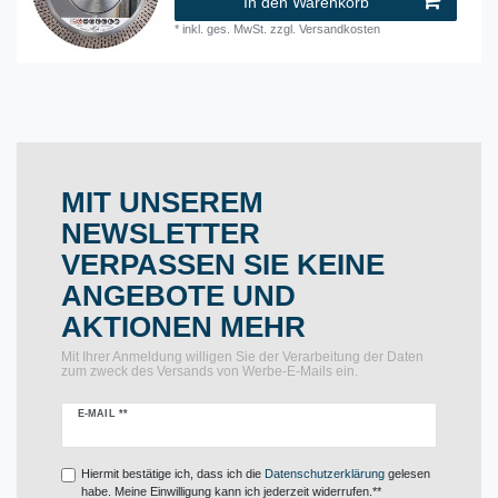
In den Warenkorb
*
inkl. ges. MwSt.
zzgl.
Versandkosten
MIT UNSEREM
NEWSLETTER
VERPASSEN SIE KEINE
ANGEBOTE UND
AKTIONEN MEHR
Mit Ihrer Anmeldung willigen Sie der Verarbeitung der Daten
zum zweck des Versands von Werbe-E-Mails ein.
Newsletter
E-MAIL **
Honig
Hiermit bestätige ich, dass ich die
Daten­schutz­erklärung
gelesen
habe. Meine Einwilligung kann ich jederzeit widerrufen.**