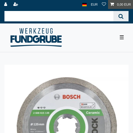
EUR
0,00 EUR
☰