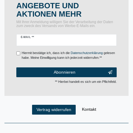
ANGEBOTE UND
AKTIONEN MEHR
Mit Ihrer Anmeldung willigen Sie der Verarbeitung der Daten
zum zweck des Versands von Werbe-E-Mails ein.
Newsletter
E-MAIL **
Honig
Hiermit bestätige ich, dass ich die
Daten­schutz­erklärung
gelesen
habe. Meine Einwilligung kann ich jederzeit widerrufen.**
Abonnieren
** Hierbei handelt es sich um ein Pflichtfeld.
Kontakt
Vertrag widerrufen