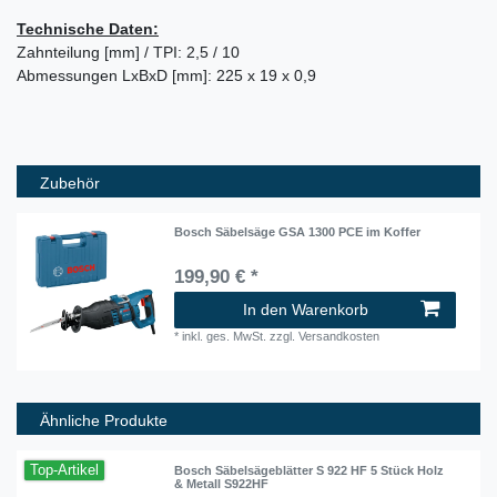
Technische Daten:
Zahnteilung [mm] / TPI: 2,5 / 10
Abmessungen LxBxD [mm]: 225 x 19 x 0,9
Zubehör
Bosch Säbelsäge GSA 1300 PCE im Koffer
199,90 € *
In den Warenkorb
*
inkl. ges. MwSt.
zzgl.
Versandkosten
Ähnliche Produkte
Top-Artikel
Bosch Säbelsägeblätter S 922 HF 5 Stück Holz
& Metall S922HF