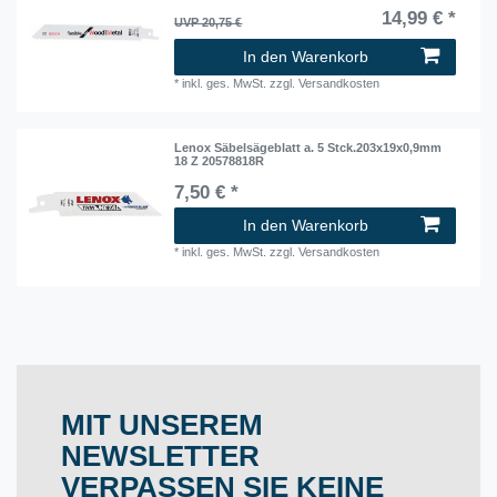
14,99 € *
UVP 20,75 €
In den Warenkorb
*
inkl. ges. MwSt.
zzgl.
Versandkosten
Lenox Säbelsägeblatt a. 5 Stck.203x19x0,9mm
18 Z 20578818R
7,50 € *
In den Warenkorb
*
inkl. ges. MwSt.
zzgl.
Versandkosten
MIT UNSEREM
NEWSLETTER
VERPASSEN SIE KEINE