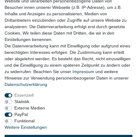
RECHTLICHES
Website und verarbeiten personenbezogene Daten von
Besucher:innen unserer Webseite (z.B. IP-Adresse), um z.B.
Impressum
Inhalte und Anzeigen zu personalisieren, Medien von
Drittanbietern einzubinden oder Zugriffe auf unsere Website zu
Datenschutz
analysieren. Die Datenverarbeitung erfolgt erst durch gesetzte
Cookies. Wir teilen diese Daten mit Dritten, die wir in den
Widerrufsrecht
Einstellungen benennen.
AGB
Die Datenverarbeitung kann mit Einwilligung oder aufgrund eines
berechtigten Interesses erfolgen. Die Zustimmung kann erteilt
Widerrufsformular
oder abgelehnt werden. Es besteht das Recht, nicht einzuwilligen
und die Einwilligung zu einem späteren Zeitpunkt zu ändern oder
KONTAKT
zu widerrufen. Beachten Sie unser
Impressum
und weitere
Hinweise zur Verwendung personenbezogener Daten in unserer
Tel.: 08031-23444-0
Daten­schutz­erklärung
.
info@werkzeugfundgrube.de
Essenziell
Statistik
Externe Medien
PayPal
Funktional
Weitere Einstellungen