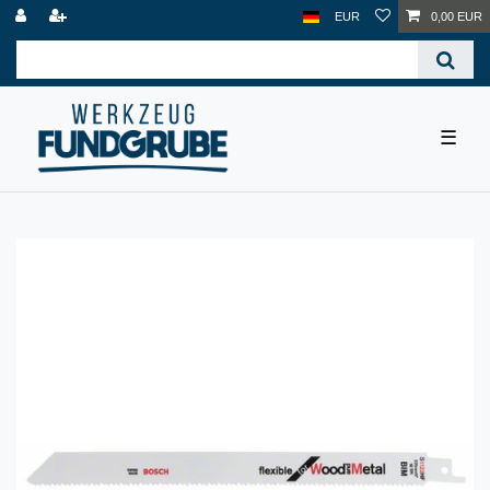
EUR
0,00 EUR
☰