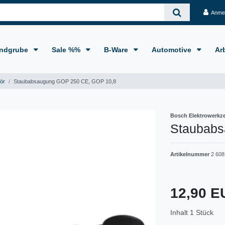
Anme
ndgrube
Sale %%
B-Ware
Automotive
Ar
ör
Staubabsaugung GOP 250 CE, GOP 10,8
Bosch Elektrowerkz
Staubabs
Artikelnummer
2 608
12,90 
Inhalt
1
Stück