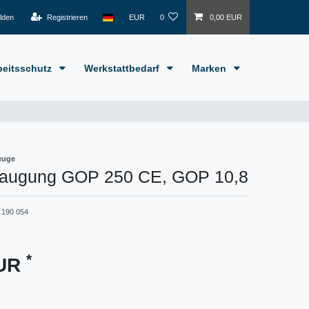
lden
Registrieren
EUR
0
0,00 EUR
beitsschutz
Werkstattbedarf
Marken
euge
augung GOP 250 CE, GOP 10,8
 190 054
*
EUR