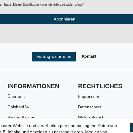
n habe. Meine Einwilligung kann ich jederzeit widerrufen.**
Abonnieren
Kontakt
Vertrag widerrufen
INFORMATIONEN
RECHTLICHES
Über uns
Impressum
Golshani24
Datenschutz
Versandkosten
Widerrufsrecht
unserer Website und verarbeiten personenbezogene Daten von
Zahlungsarten
AGB
.B. Inhalte und Anzeigen zu personalisieren, Medien von