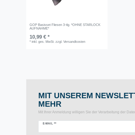
GOP Basisset Fliesen 3-tlg. *OHNE STARLOCK
AUFNAHME*
10,99 € *
*
inkl. ges. MwSt.
zzgl.
Versandkosten
MIT UNSEREM NEWSLETT
MEHR
Mit Ihrer Anmeldung willigen Sie der Verarbeitung der Da
Newsletter
E-MAIL **
Honig