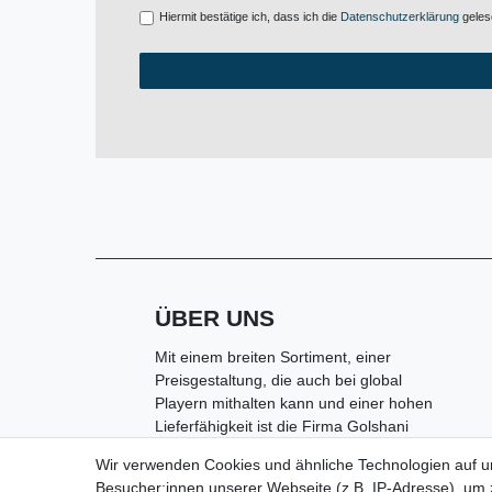
Hiermit bestätige ich, dass ich die
Daten­schutz­erklärung
gelese
ÜBER UNS
Mit einem breiten Sortiment, einer
Preisgestaltung, die auch bei global
Playern mithalten kann und einer hohen
Lieferfähigkeit ist die Firma Golshani
e.K. in Kolbermoor ein kompetenter
Wir verwenden Cookies und ähnliche Technologien auf 
Partner rund um den Bereich
Besucher:innen unserer Webseite (z.B. IP-Adresse), um z