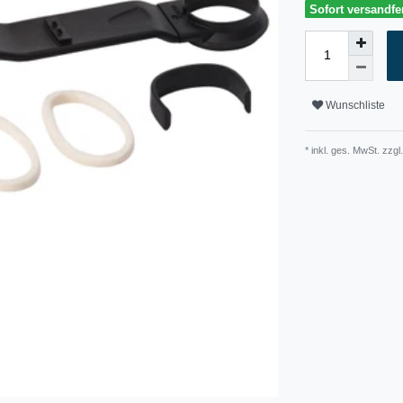
Sofort versandfer
Wunschliste
* inkl. ges. MwSt. zzgl.