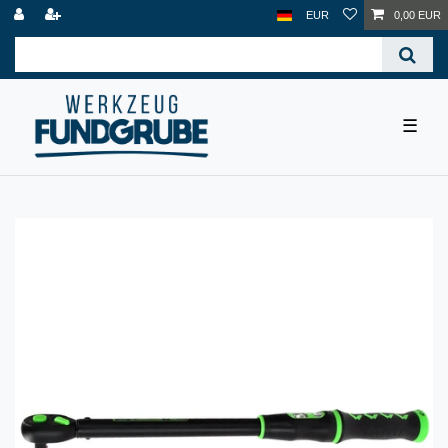
EUR
0,00 EUR
☰