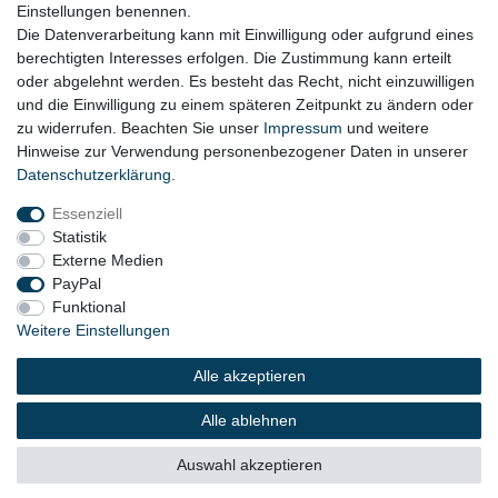
Einstellungen benennen.
AGB
Die Datenverarbeitung kann mit Einwilligung oder aufgrund eines
berechtigten Interesses erfolgen. Die Zustimmung kann erteilt
Widerrufsformular
oder abgelehnt werden. Es besteht das Recht, nicht einzuwilligen
und die Einwilligung zu einem späteren Zeitpunkt zu ändern oder
KONTAKT
zu widerrufen. Beachten Sie unser
Impressum
und weitere
Hinweise zur Verwendung personenbezogener Daten in unserer
Tel.: 08031-23444-0
Daten­schutz­erklärung
.
info@werkzeugfundgrube.de
Essenziell
Statistik
Externe Medien
PayPal
Funktional
Weitere Einstellungen
Alle akzeptieren
© 2023 Copyright:
Werkzeugfundgrube.de - Marco
Golshani e.K.
Alle ablehnen
Auswahl akzeptieren