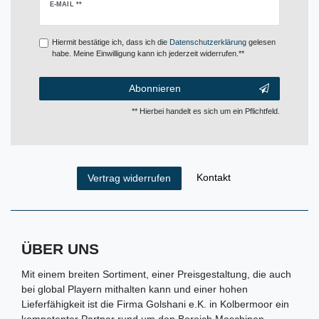
Newsletter
E-MAIL **
Honig
Hiermit bestätige ich, dass ich die
Daten­schutz­erklärung
gelesen
habe. Meine Einwilligung kann ich jederzeit widerrufen.**
Abonnieren
** Hierbei handelt es sich um ein Pflichtfeld.
Kontakt
Vertrag widerrufen
ÜBER UNS
Mit einem breiten Sortiment, einer Preisgestaltung, die auch
bei global Playern mithalten kann und einer hohen
Lieferfähigkeit ist die Firma Golshani e.K. in Kolbermoor ein
kompetenter Partner rund um den Bereich Maschinen,