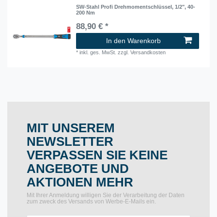
SW-Stahl Profi Drehmomentschlüssel, 1/2", 40-
200 Nm
88,90 € *
In den Warenkorb
*
inkl. ges. MwSt.
zzgl.
Versandkosten
MIT UNSEREM
NEWSLETTER
VERPASSEN SIE KEINE
ANGEBOTE UND
AKTIONEN MEHR
Mit Ihrer Anmeldung willigen Sie der Verarbeitung der Daten
zum zweck des Versands von Werbe-E-Mails ein.