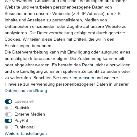
Wir verwenden Cookies und ähnliche Technologien auf unserer
RECHTLICHES
Website und verarbeiten personenbezogene Daten von
Besucher:innen unserer Webseite (z.B. IP-Adresse), um z.B.
Impressum
Inhalte und Anzeigen zu personalisieren, Medien von
Drittanbietern einzubinden oder Zugriffe auf unsere Website zu
Datenschutz
analysieren. Die Datenverarbeitung erfolgt erst durch gesetzte
Cookies. Wir teilen diese Daten mit Dritten, die wir in den
Widerrufsrecht
Einstellungen benennen.
AGB
Die Datenverarbeitung kann mit Einwilligung oder aufgrund eines
berechtigten Interesses erfolgen. Die Zustimmung kann erteilt
Widerrufsformular
oder abgelehnt werden. Es besteht das Recht, nicht einzuwilligen
und die Einwilligung zu einem späteren Zeitpunkt zu ändern oder
KONTAKT
zu widerrufen. Beachten Sie unser
Impressum
und weitere
Hinweise zur Verwendung personenbezogener Daten in unserer
Tel.: 08031-23444-0
Daten­schutz­erklärung
.
info@werkzeugfundgrube.de
Essenziell
Statistik
Externe Medien
PayPal
Funktional
Weitere Einstellungen