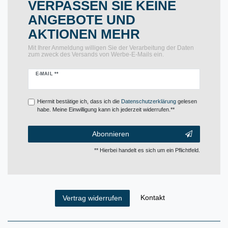
VERPASSEN SIE KEINE
ANGEBOTE UND
AKTIONEN MEHR
Mit Ihrer Anmeldung willigen Sie der Verarbeitung der Daten
zum zweck des Versands von Werbe-E-Mails ein.
Newsletter
E-MAIL **
Honig
Hiermit bestätige ich, dass ich die
Daten­schutz­erklärung
gelesen
habe. Meine Einwilligung kann ich jederzeit widerrufen.**
Abonnieren
** Hierbei handelt es sich um ein Pflichtfeld.
Kontakt
Vertrag widerrufen