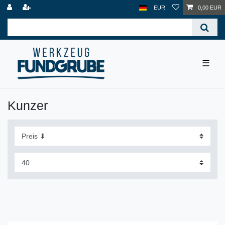
EUR
0,00 EUR
☰
Kunzer