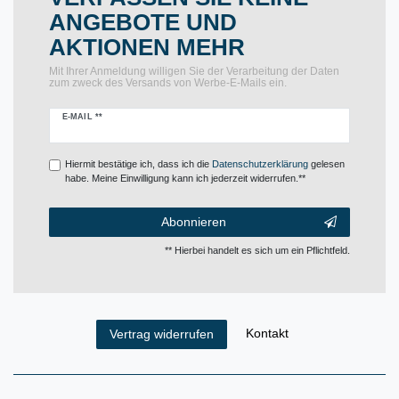
ANGEBOTE UND
AKTIONEN MEHR
Mit Ihrer Anmeldung willigen Sie der Verarbeitung der Daten
zum zweck des Versands von Werbe-E-Mails ein.
Newsletter
E-MAIL **
Honig
Hiermit bestätige ich, dass ich die
Daten­schutz­erklärung
gelesen
habe. Meine Einwilligung kann ich jederzeit widerrufen.**
Abonnieren
** Hierbei handelt es sich um ein Pflichtfeld.
Kontakt
Vertrag widerrufen