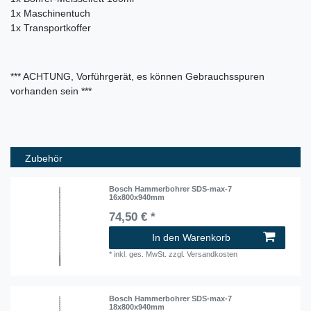
1x Maschinentuch
1x Transportkoffer
*** ACHTUNG, Vorführgerät, es können Gebrauchsspuren
vorhanden sein ***
Zubehör
Bosch Hammerbohrer SDS-max-7
16x800x940mm
74,50 € *
In den Warenkorb
*
inkl. ges. MwSt.
zzgl.
Versandkosten
Bosch Hammerbohrer SDS-max-7
18x800x940mm