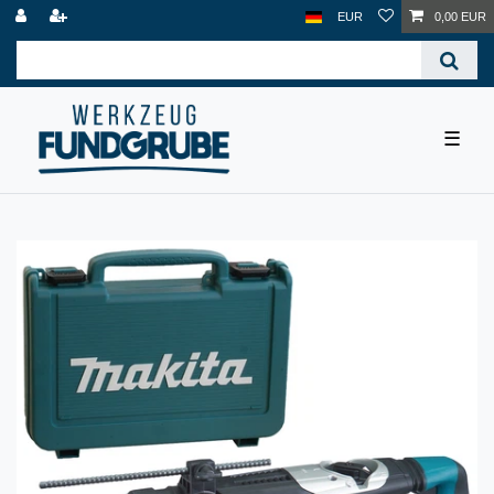
EUR
0,00 EUR
☰