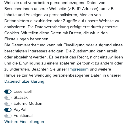
RECHTLICHES
Website und verarbeiten personenbezogene Daten von
Besucher:innen unserer Webseite (z.B. IP-Adresse), um z.B.
Impressum
Inhalte und Anzeigen zu personalisieren, Medien von
Drittanbietern einzubinden oder Zugriffe auf unsere Website zu
Datenschutz
analysieren. Die Datenverarbeitung erfolgt erst durch gesetzte
Cookies. Wir teilen diese Daten mit Dritten, die wir in den
Widerrufsrecht
Einstellungen benennen.
AGB
Die Datenverarbeitung kann mit Einwilligung oder aufgrund eines
berechtigten Interesses erfolgen. Die Zustimmung kann erteilt
Widerrufsformular
oder abgelehnt werden. Es besteht das Recht, nicht einzuwilligen
und die Einwilligung zu einem späteren Zeitpunkt zu ändern oder
KONTAKT
zu widerrufen. Beachten Sie unser
Impressum
und weitere
Hinweise zur Verwendung personenbezogener Daten in unserer
Tel.: 08031-23444-0
Daten­schutz­erklärung
.
info@werkzeugfundgrube.de
Essenziell
Statistik
Externe Medien
PayPal
Funktional
Weitere Einstellungen