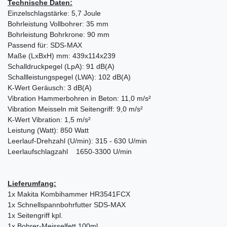
Technische Daten:
Einzelschlagstärke: 5,7 Joule
Bohrleistung Vollbohrer: 35 mm
Bohrleistung Bohrkrone: 90 mm
Passend für: SDS-MAX
Maße (LxBxH) mm: 439x114x239
Schalldruckpegel (LpA): 91 dB(A)
Schallleistungspegel (LWA): 102 dB(A)
K-Wert Geräusch: 3 dB(A)
Vibration Hammerbohren in Beton: 11,0 m/s²
Vibration Meisseln mit Seitengriff: 9,0 m/s²
K-Wert Vibration: 1,5 m/s²
Leistung (Watt): 850 Watt
Leerlauf-Drehzahl (U/min): 315 - 630 U/min
Leerlaufschlagzahl 1650-3300 U/min
Lieferumfang:
1x Makita Kombihammer HR3541FCX
1x Schnellspannbohrfutter SDS-MAX
1x Seitengriff kpl.
1x Bohrer-Meisselfett 100ml