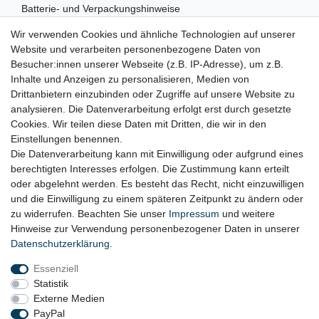
Batterie- und Verpackungshinweise
Wir verwenden Cookies und ähnliche Technologien auf unserer
RECHTLICHES
Website und verarbeiten personenbezogene Daten von
Besucher:innen unserer Webseite (z.B. IP-Adresse), um z.B.
Impressum
Inhalte und Anzeigen zu personalisieren, Medien von
Drittanbietern einzubinden oder Zugriffe auf unsere Website zu
Datenschutz
analysieren. Die Datenverarbeitung erfolgt erst durch gesetzte
Cookies. Wir teilen diese Daten mit Dritten, die wir in den
Widerrufsrecht
Einstellungen benennen.
AGB
Die Datenverarbeitung kann mit Einwilligung oder aufgrund eines
berechtigten Interesses erfolgen. Die Zustimmung kann erteilt
Widerrufsformular
oder abgelehnt werden. Es besteht das Recht, nicht einzuwilligen
und die Einwilligung zu einem späteren Zeitpunkt zu ändern oder
KONTAKT
zu widerrufen. Beachten Sie unser
Impressum
und weitere
Hinweise zur Verwendung personenbezogener Daten in unserer
Tel.: 08031-23444-0
Daten­schutz­erklärung
.
info@werkzeugfundgrube.de
Essenziell
Statistik
Externe Medien
PayPal