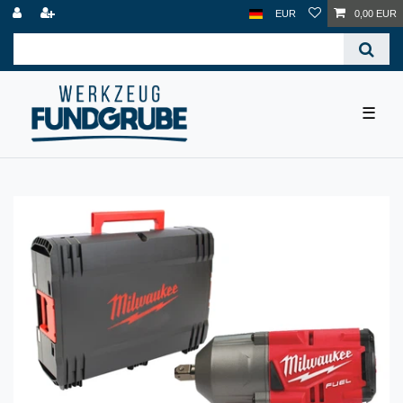
EUR
0,00 EUR
☰