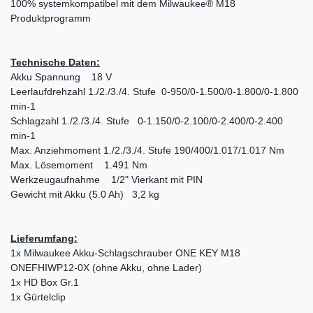
100% systemkompatibel mit dem Milwaukee® M18
Produktprogramm
Technische Daten:
Akku Spannung 18 V
Leerlaufdrehzahl 1./2./3./4. Stufe 0-950/0-1.500/0-1.800/0-1.800
min-1
Schlagzahl 1./2./3./4. Stufe 0-1.150/0-2.100/0-2.400/0-2.400
min-1
Max. Anziehmoment 1./2./3./4. Stufe 190/400/1.017/1.017 Nm
Max. Lösemoment 1.491 Nm
Werkzeugaufnahme 1/2" Vierkant mit PIN
Gewicht mit Akku (5.0 Ah) 3,2 kg
Lieferumfang:
1x Milwaukee Akku-Schlagschrauber ONE KEY M18
ONEFHIWP12-0X (ohne Akku, ohne Lader)
1x HD Box Gr.1
1x Gürtelclip