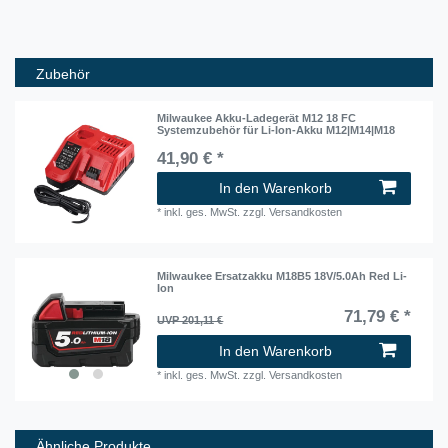
Zubehör
Milwaukee Akku-Ladegerät M12 18 FC
Systemzubehör für Li-Ion-Akku M12|M14|M18
41,90 € *
In den Warenkorb
*
inkl. ges. MwSt.
zzgl.
Versandkosten
Milwaukee Ersatzakku M18B5 18V/5.0Ah Red Li-
Ion
71,79 € *
UVP 201,11 €
In den Warenkorb
*
inkl. ges. MwSt.
zzgl.
Versandkosten
Ähnliche Produkte