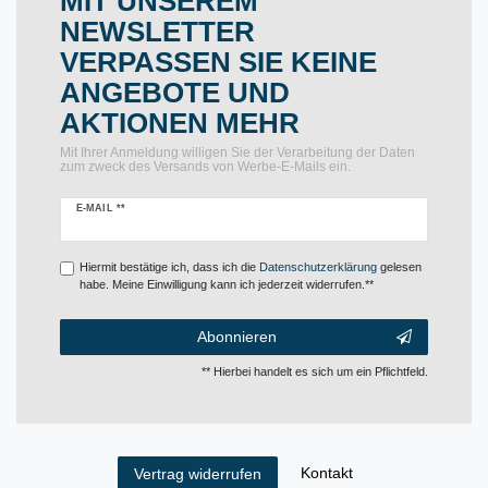
MIT UNSEREM
NEWSLETTER
VERPASSEN SIE KEINE
ANGEBOTE UND
AKTIONEN MEHR
Mit Ihrer Anmeldung willigen Sie der Verarbeitung der Daten
zum zweck des Versands von Werbe-E-Mails ein.
Newsletter
E-MAIL **
Honig
Hiermit bestätige ich, dass ich die
Daten­schutz­erklärung
gelesen
habe. Meine Einwilligung kann ich jederzeit widerrufen.**
Abonnieren
** Hierbei handelt es sich um ein Pflichtfeld.
Kontakt
Vertrag widerrufen