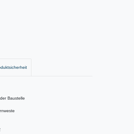
duktsicherheit
 der Baustelle
arnweste
2