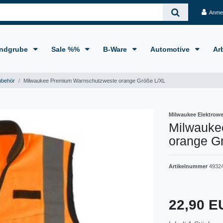
Anme
ndgrube
Sale %%
B-Ware
Automotive
Ar
behör
Milwaukee Premium Warnschutzweste orange Größe L/XL
Milwaukee Elektrow
Milwauke
orange G
Artikelnummer
4932
22,90 