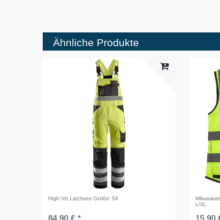
Ähnliche Produkte
High-Vis Latzhose Größe: 54
Milwauke
L/XL
84,90 € *
15,90 