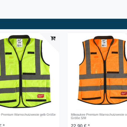
e Premium Warnschutzweste gelb Größe
Milwaukee Premium Warnschutzweste o
Größe S/M
€ *
22,90 € *