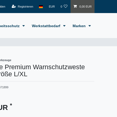
lden
Registrieren
EUR
0
0,00 EUR
beitsschutz
Werkstattbedarf
Marken
erkzeuge
e Premium Warnschutzweste
röße L/XL
471899
*
EUR