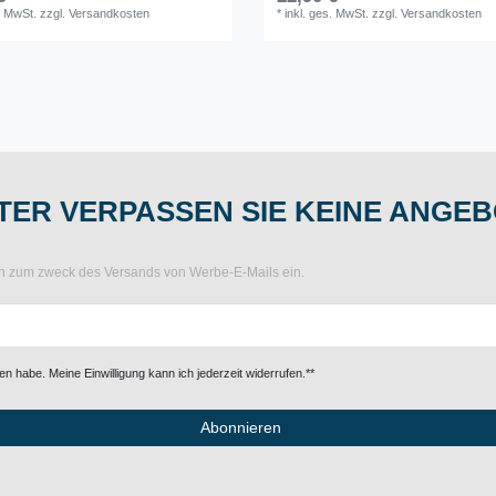
. MwSt.
zzgl.
Versandkosten
*
inkl. ges. MwSt.
zzgl.
Versandkosten
ER VERPASSEN SIE KEINE ANGEB
ten zum zweck des Versands von Werbe-E-Mails ein.
n habe. Meine Einwilligung kann ich jederzeit widerrufen.**
Abonnieren