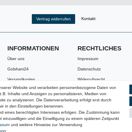
Kontakt
Vertrag widerrufen
INFORMATIONEN
RECHTLICHES
Über uns
Impressum
Golshani24
Datenschutz
Versandkosten
Widerrufsrecht
unserer Website und verarbeiten personenbezogene Daten von
Zahlungsarten
AGB
.B. Inhalte und Anzeigen zu personalisieren, Medien von
Batterie- und
Widerrufsformular
ite zu analysieren. Die Datenverarbeitung erfolgt erst durch
Verpackungshinweise
 wir in den Einstellungen benennen.
nd eines berechtigten Interesses erfolgen. Die Zustimmung kann
t einzuwilligen und die Einwilligung zu einem späteren Zeitpunkt
essum
und weitere Hinweise zur Verwendung
© 2023 Copyright:
Werkzeugfundgrube.de - Marco Golshani e.K.
rung
.