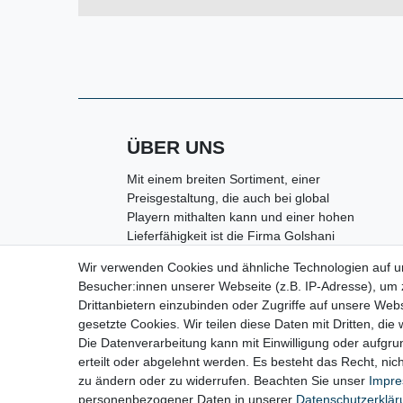
ÜBER UNS
Mit einem breiten Sortiment, einer
Preisgestaltung, die auch bei global
Playern mithalten kann und einer hohen
Lieferfähigkeit ist die Firma Golshani
e.K. in Kolbermoor ein kompetenter
Wir verwenden Cookies und ähnliche Technologien auf 
Partner rund um den Bereich
Besucher:innen unserer Webseite (z.B. IP-Adresse), um z
Maschinen, Handwerkzeuge,
Drittanbietern einzubinden oder Zugriffe auf unsere Webs
Arbeitsschutz sowie Werkstatt- und
gesetzte Cookies. Wir teilen diese Daten mit Dritten, die
Industriebedarf.
Die Datenverarbeitung kann mit Einwilligung oder aufgru
erteilt oder abgelehnt werden. Es besteht das Recht, nich
zu ändern oder zu widerrufen. Beachten Sie unser
Impr
personenbezogener Daten in unserer
Daten­schutz­erklä