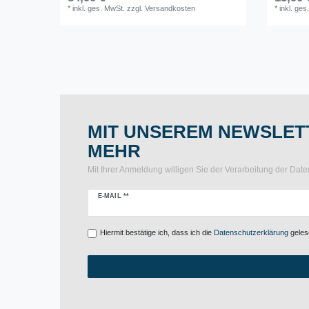
*
inkl. ges. MwSt.
zzgl.
Versandkosten
*
inkl. ges
MIT UNSEREM NEWSLETT
MEHR
Mit Ihrer Anmeldung willigen Sie der Verarbeitung der Da
Newsletter
E-MAIL **
Honig
Hiermit bestätige ich, dass ich die
Daten­schutz­erklärung
gelese