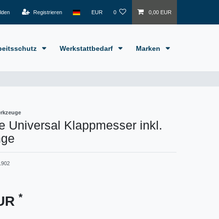
lden
Registrieren
EUR
0
0,00 EUR
beitsschutz
Werkstattbedarf
Marken
erkzeuge
 Universal Klappmesser inkl.
nge
1902
*
EUR