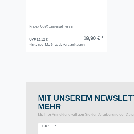
Knipex CutiX Universalmesser
19,90 € *
UVP 26,12 €
*
inkl. ges. MwSt.
zzgl.
Versandkosten
MIT UNSEREM NEWSLETT
MEHR
Mit Ihrer Anmeldung willigen Sie der Verarbeitung der Da
Newsletter
E-MAIL **
Honig