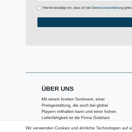
Hiermit bestätige ich, dass ich die
Daten­schutz­erklärung
gelese
ÜBER UNS
Mit einem breiten Sortiment, einer
Preisgestaltung, die auch bei global
Playern mithalten kann und einer hohen
Lieferfähigkeit ist die Firma Golshani
e.K. in Kolbermoor ein kompetenter
Wir verwenden Cookies und ähnliche Technologien auf 
Partner rund um den Bereich