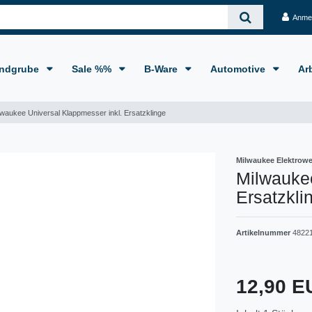
Anme
ndgrube
Sale %%
B-Ware
Automotive
Ar
lwaukee Universal Klappmesser inkl. Ersatzklinge
Milwaukee Elektrow
Milwaukee
Ersatzkli
Artikelnummer
4822
12,90 