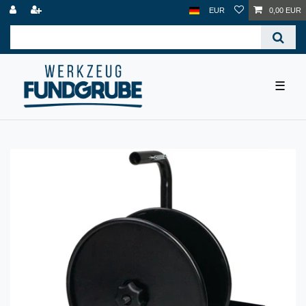
EUR
0,00 EUR
☰