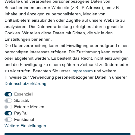
RECHTLICHES
Website und verarbeiten personenbezogene Daten von
Besucher:innen unserer Webseite (z.B. IP-Adresse), um z.B.
Impressum
Inhalte und Anzeigen zu personalisieren, Medien von
Drittanbietern einzubinden oder Zugriffe auf unsere Website zu
Datenschutz
analysieren. Die Datenverarbeitung erfolgt erst durch gesetzte
Cookies. Wir teilen diese Daten mit Dritten, die wir in den
Widerrufsrecht
Einstellungen benennen.
AGB
Die Datenverarbeitung kann mit Einwilligung oder aufgrund eines
berechtigten Interesses erfolgen. Die Zustimmung kann erteilt
Widerrufsformular
oder abgelehnt werden. Es besteht das Recht, nicht einzuwilligen
und die Einwilligung zu einem späteren Zeitpunkt zu ändern oder
KONTAKT
zu widerrufen. Beachten Sie unser
Impressum
und weitere
Hinweise zur Verwendung personenbezogener Daten in unserer
Tel.: 08031-23444-0
Daten­schutz­erklärung
.
info@werkzeugfundgrube.de
Essenziell
Statistik
Externe Medien
PayPal
Funktional
Weitere Einstellungen