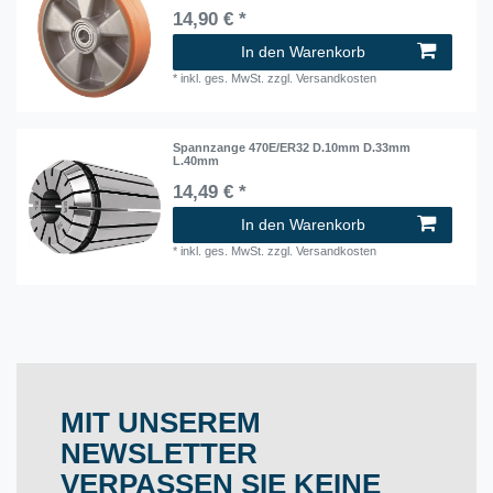
14,90 € *
In den Warenkorb
*
inkl. ges. MwSt.
zzgl.
Versandkosten
Spannzange 470E/ER32 D.10mm D.33mm
L.40mm
14,49 € *
In den Warenkorb
*
inkl. ges. MwSt.
zzgl.
Versandkosten
MIT UNSEREM
NEWSLETTER
VERPASSEN SIE KEINE