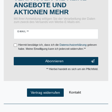
ANGEBOTE UND
AKTIONEN MEHR
Mit Ihrer Anmeldung willigen Sie der Verarbeitung der Daten
zum zweck des Versands von Werbe-E-Mails ein.
Newsletter
E-MAIL **
Honig
Hiermit bestätige ich, dass ich die
Daten­schutz­erklärung
gelesen
habe. Meine Einwilligung kann ich jederzeit widerrufen.**
Abonnieren
** Hierbei handelt es sich um ein Pflichtfeld.
Kontakt
Vertrag widerrufen