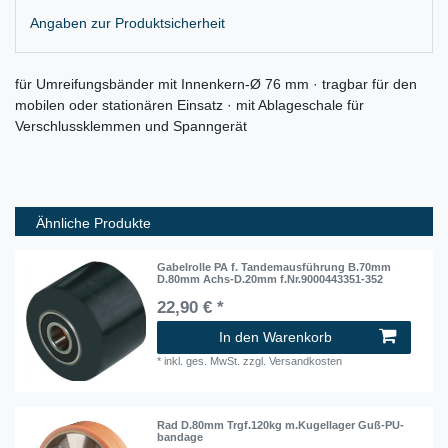
Angaben zur Produktsicherheit
für Umreifungsbänder mit Innenkern-Ø 76 mm · tragbar für den
mobilen oder stationären Einsatz · mit Ablageschale für
Verschlussklemmen und Spanngerät
Ähnliche Produkte
Gabelrolle PA f. Tandemausführung B.70mm
D.80mm Achs-D.20mm f.Nr.9000443351-352
22,90 € *
In den Warenkorb
*
inkl. ges. MwSt.
zzgl.
Versandkosten
Rad D.80mm Trgf.120kg m.Kugellager Guß-PU-
bandage