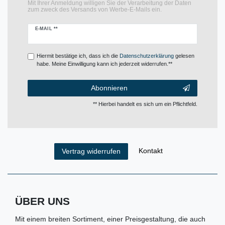
Mit Ihrer Anmeldung willigen Sie der Verarbeitung der Daten
zum zweck des Versands von Werbe-E-Mails ein.
Newsletter
E-MAIL **
Honig
Hiermit bestätige ich, dass ich die
Daten­schutz­erklärung
gelesen
habe. Meine Einwilligung kann ich jederzeit widerrufen.**
Abonnieren
** Hierbei handelt es sich um ein Pflichtfeld.
Kontakt
Vertrag widerrufen
ÜBER UNS
Mit einem breiten Sortiment, einer Preisgestaltung, die auch