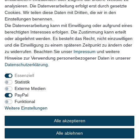
Datenschutz
analysieren. Die Datenverarbeitung erfolgt erst durch gesetzte
Cookies. Wir teilen diese Daten mit Dritten, die wir in den
Widerrufsrecht
Einstellungen benennen.
AGB
Die Datenverarbeitung kann mit Einwilligung oder aufgrund eines
berechtigten Interesses erfolgen. Die Zustimmung kann erteilt
Widerrufsformular
oder abgelehnt werden. Es besteht das Recht, nicht einzuwilligen
und die Einwilligung zu einem späteren Zeitpunkt zu ändern oder
KONTAKT
zu widerrufen. Beachten Sie unser
Impressum
und weitere
Hinweise zur Verwendung personenbezogener Daten in unserer
Tel.: 08031-23444-0
Daten­schutz­erklärung
.
info@werkzeugfundgrube.de
Essenziell
Statistik
Externe Medien
PayPal
Funktional
Weitere Einstellungen
Alle akzeptieren
© 2023 Copyright:
Werkzeugfundgrube.de - Marco
Golshani e.K.
Alle ablehnen