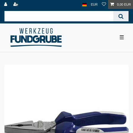
EUR
0,00 EUR
☰