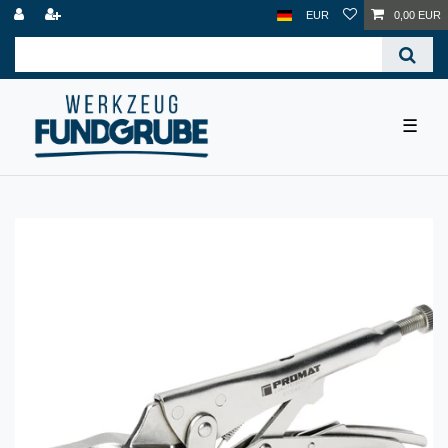
EUR
0,00 EUR
☰