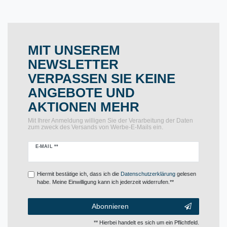
MIT UNSEREM
NEWSLETTER
VERPASSEN SIE KEINE
ANGEBOTE UND
AKTIONEN MEHR
Mit Ihrer Anmeldung willigen Sie der Verarbeitung der Daten
zum zweck des Versands von Werbe-E-Mails ein.
Newsletter
E-MAIL **
Honig
Hiermit bestätige ich, dass ich die
Daten­schutz­erklärung
gelesen
habe. Meine Einwilligung kann ich jederzeit widerrufen.**
Abonnieren
** Hierbei handelt es sich um ein Pflichtfeld.