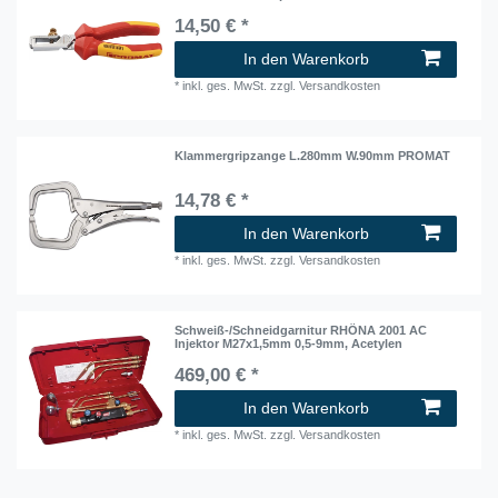
14,50 € *
In den Warenkorb
*
inkl. ges. MwSt.
zzgl.
Versandkosten
Klammergripzange L.280mm W.90mm PROMAT
14,78 € *
In den Warenkorb
*
inkl. ges. MwSt.
zzgl.
Versandkosten
Schweiß-/Schneidgarnitur RHÖNA 2001 AC
Injektor M27x1,5mm 0,5-9mm, Acetylen
469,00 € *
In den Warenkorb
*
inkl. ges. MwSt.
zzgl.
Versandkosten