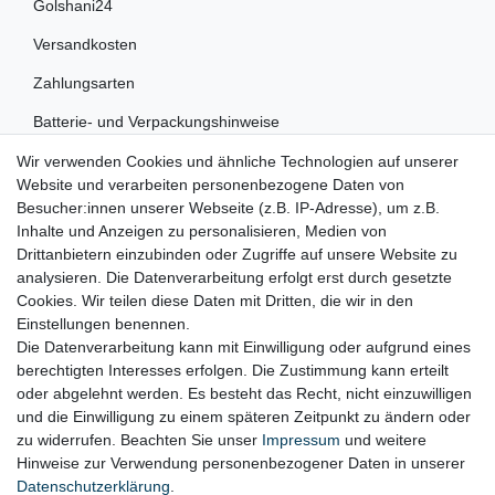
Golshani24
Versandkosten
Zahlungsarten
Batterie- und Verpackungshinweise
Wir verwenden Cookies und ähnliche Technologien auf unserer
RECHTLICHES
Website und verarbeiten personenbezogene Daten von
Besucher:innen unserer Webseite (z.B. IP-Adresse), um z.B.
Impressum
Inhalte und Anzeigen zu personalisieren, Medien von
Drittanbietern einzubinden oder Zugriffe auf unsere Website zu
Datenschutz
analysieren. Die Datenverarbeitung erfolgt erst durch gesetzte
Cookies. Wir teilen diese Daten mit Dritten, die wir in den
Widerrufsrecht
Einstellungen benennen.
AGB
Die Datenverarbeitung kann mit Einwilligung oder aufgrund eines
berechtigten Interesses erfolgen. Die Zustimmung kann erteilt
Widerrufsformular
oder abgelehnt werden. Es besteht das Recht, nicht einzuwilligen
und die Einwilligung zu einem späteren Zeitpunkt zu ändern oder
KONTAKT
zu widerrufen. Beachten Sie unser
Impressum
und weitere
Hinweise zur Verwendung personenbezogener Daten in unserer
Tel.: 08031-23444-0
Daten­schutz­erklärung
.