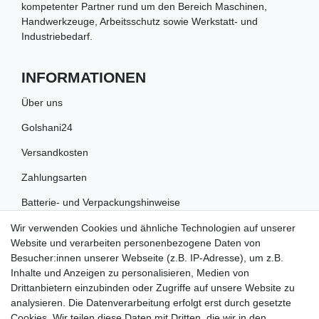
kompetenter Partner rund um den Bereich Maschinen,
Handwerkzeuge, Arbeitsschutz sowie Werkstatt- und
Industriebedarf.
INFORMATIONEN
Über uns
Golshani24
Versandkosten
Zahlungsarten
Batterie- und Verpackungshinweise
Wir verwenden Cookies und ähnliche Technologien auf unserer
RECHTLICHES
Website und verarbeiten personenbezogene Daten von
Besucher:innen unserer Webseite (z.B. IP-Adresse), um z.B.
Impressum
Inhalte und Anzeigen zu personalisieren, Medien von
Drittanbietern einzubinden oder Zugriffe auf unsere Website zu
Datenschutz
analysieren. Die Datenverarbeitung erfolgt erst durch gesetzte
Cookies. Wir teilen diese Daten mit Dritten, die wir in den
Widerrufsrecht