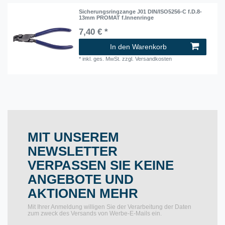
Sicherungsringzange J01 DIN/ISO5256-C f.D.8-
13mm PROMAT f.Innenringe
7,40 € *
In den Warenkorb
*
inkl. ges. MwSt.
zzgl.
Versandkosten
MIT UNSEREM
NEWSLETTER
VERPASSEN SIE KEINE
ANGEBOTE UND
AKTIONEN MEHR
Mit Ihrer Anmeldung willigen Sie der Verarbeitung der Daten
zum zweck des Versands von Werbe-E-Mails ein.