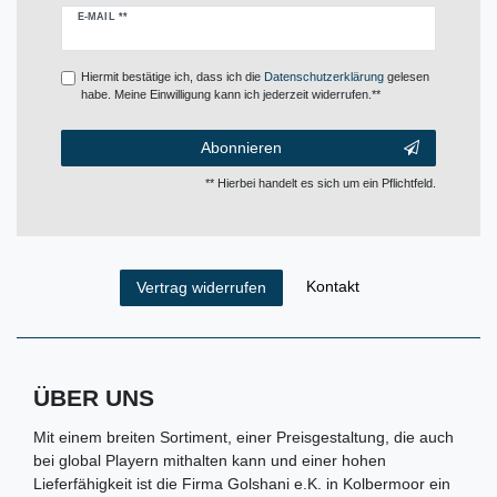
Newsletter
E-MAIL **
Honig
Hiermit bestätige ich, dass ich die
Daten­schutz­erklärung
gelesen
habe. Meine Einwilligung kann ich jederzeit widerrufen.**
Abonnieren
** Hierbei handelt es sich um ein Pflichtfeld.
Kontakt
Vertrag widerrufen
ÜBER UNS
Mit einem breiten Sortiment, einer Preisgestaltung, die auch
bei global Playern mithalten kann und einer hohen
Lieferfähigkeit ist die Firma Golshani e.K. in Kolbermoor ein