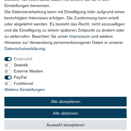
Einstellungen benennen.
AGB
Die Datenverarbeitung kann mit Einwilligung oder aufgrund eines
berechtigten Interesses erfolgen. Die Zustimmung kann erteilt
Widerrufsformular
oder abgelehnt werden. Es besteht das Recht, nicht einzuwilligen
und die Einwilligung zu einem späteren Zeitpunkt zu ändern oder
KONTAKT
zu widerrufen. Beachten Sie unser
Impressum
und weitere
Hinweise zur Verwendung personenbezogener Daten in unserer
Tel.: 08031-23444-0
Daten­schutz­erklärung
.
info@werkzeugfundgrube.de
Essenziell
Statistik
Externe Medien
PayPal
Funktional
Weitere Einstellungen
Alle akzeptieren
© 2023 Copyright:
Werkzeugfundgrube.de - Marco
Golshani e.K.
Alle ablehnen
Auswahl akzeptieren