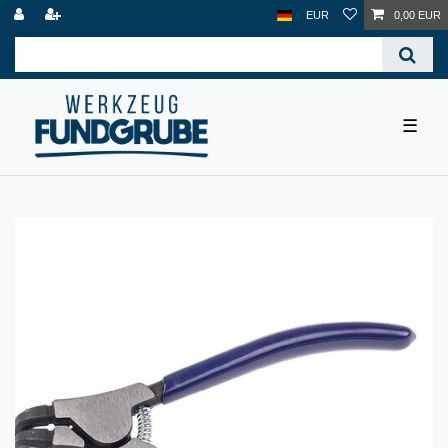
EUR
0,00 EUR
☰