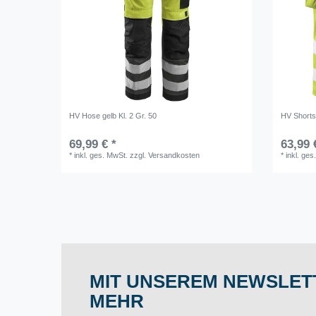
HV Hose gelb Kl. 2 Gr. 50
HV Shorts 
69,99 € *
63,99 
*
inkl. ges. MwSt.
zzgl.
Versandkosten
*
inkl. ges
MIT UNSEREM NEWSLETT
MEHR