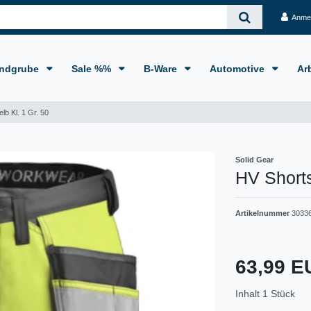
Anme
ndgrube
Sale %%
B-Ware
Automotive
Ar
lb Kl. 1 Gr. 50
Solid Gear
HV Shorts
Artikelnummer
3033
63,99 
Inhalt
1
Stück