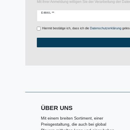
Mit Ihrer Anmeldung willigen Sie der Verarbeitung der Da
Newsletter
E-MAIL **
Honig
Hiermit bestätige ich, dass ich die
Daten­schutz­erklärung
gelese
ÜBER UNS
Mit einem breiten Sortiment, einer
Preisgestaltung, die auch bei global