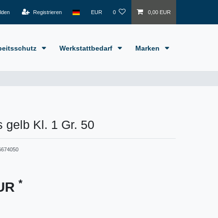
lden
Registrieren
EUR
0
0,00 EUR
beitsschutz
Werkstattbedarf
Marken
 gelb Kl. 1 Gr. 50
6674050
*
EUR