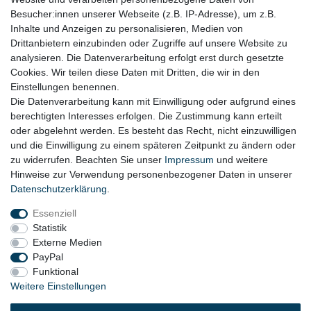
RECHTLICHES
Besucher:innen unserer Webseite (z.B. IP-Adresse), um z.B.
Impressum
Inhalte und Anzeigen zu personalisieren, Medien von
Drittanbietern einzubinden oder Zugriffe auf unsere Website zu
Datenschutz
analysieren. Die Datenverarbeitung erfolgt erst durch gesetzte
Cookies. Wir teilen diese Daten mit Dritten, die wir in den
Widerrufsrecht
Einstellungen benennen.
AGB
Die Datenverarbeitung kann mit Einwilligung oder aufgrund eines
berechtigten Interesses erfolgen. Die Zustimmung kann erteilt
Widerrufsformular
oder abgelehnt werden. Es besteht das Recht, nicht einzuwilligen
und die Einwilligung zu einem späteren Zeitpunkt zu ändern oder
KONTAKT
zu widerrufen. Beachten Sie unser
Impressum
und weitere
Hinweise zur Verwendung personenbezogener Daten in unserer
Tel.: 08031-23444-0
Daten­schutz­erklärung
.
info@werkzeugfundgrube.de
Essenziell
Statistik
Externe Medien
PayPal
Funktional
Weitere Einstellungen