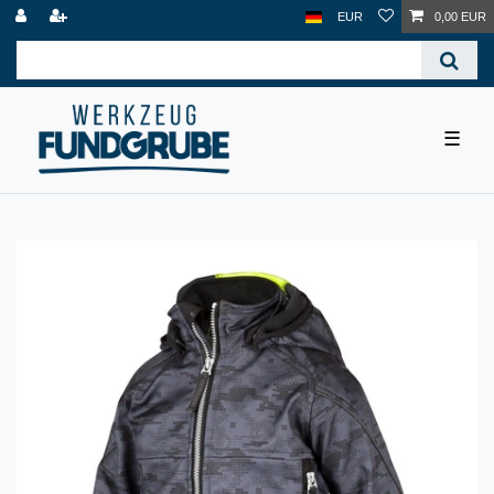
EUR
0,00 EUR
☰