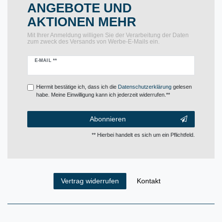
ANGEBOTE UND
AKTIONEN MEHR
Mit Ihrer Anmeldung willigen Sie der Verarbeitung der Daten
zum zweck des Versands von Werbe-E-Mails ein.
Newsletter
E-MAIL **
Honig
Hiermit bestätige ich, dass ich die
Daten­schutz­erklärung
gelesen
habe. Meine Einwilligung kann ich jederzeit widerrufen.**
Abonnieren
** Hierbei handelt es sich um ein Pflichtfeld.
Kontakt
Vertrag widerrufen