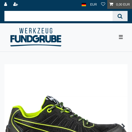
EUR
0,00 EUR
☰