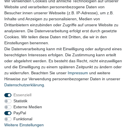
Wir verwenden Cookies und ähnliche Technologien auf unserer
RECHTLICHES
Website und verarbeiten personenbezogene Daten von
Besucher:innen unserer Webseite (z.B. IP-Adresse), um z.B.
Impressum
Inhalte und Anzeigen zu personalisieren, Medien von
Drittanbietern einzubinden oder Zugriffe auf unsere Website zu
Datenschutz
analysieren. Die Datenverarbeitung erfolgt erst durch gesetzte
Cookies. Wir teilen diese Daten mit Dritten, die wir in den
Widerrufsrecht
Einstellungen benennen.
AGB
Die Datenverarbeitung kann mit Einwilligung oder aufgrund eines
berechtigten Interesses erfolgen. Die Zustimmung kann erteilt
Widerrufsformular
oder abgelehnt werden. Es besteht das Recht, nicht einzuwilligen
und die Einwilligung zu einem späteren Zeitpunkt zu ändern oder
KONTAKT
zu widerrufen. Beachten Sie unser
Impressum
und weitere
Hinweise zur Verwendung personenbezogener Daten in unserer
Tel.: 08031-23444-0
Daten­schutz­erklärung
.
info@werkzeugfundgrube.de
Essenziell
Statistik
Externe Medien
PayPal
Funktional
Weitere Einstellungen