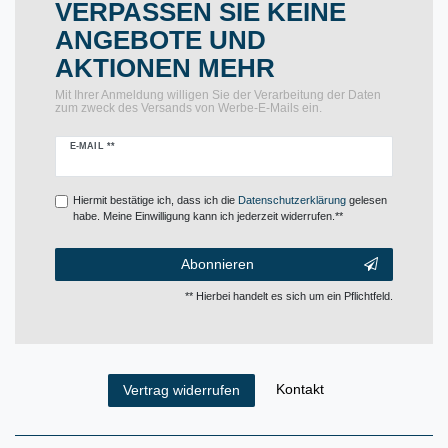
VERPASSEN SIE KEINE
ANGEBOTE UND
AKTIONEN MEHR
Mit Ihrer Anmeldung willigen Sie der Verarbeitung der Daten
zum zweck des Versands von Werbe-E-Mails ein.
Newsletter
E-MAIL **
Honig
Hiermit bestätige ich, dass ich die
Daten­schutz­erklärung
gelesen
habe. Meine Einwilligung kann ich jederzeit widerrufen.**
Abonnieren
** Hierbei handelt es sich um ein Pflichtfeld.
Kontakt
Vertrag widerrufen