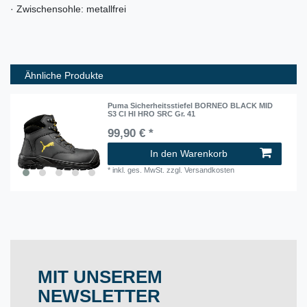
· Zwischensohle: metallfrei
Ähnliche Produkte
Puma Sicherheitsstiefel BORNEO BLACK MID
S3 CI HI HRO SRC Gr. 41
99,90 € *
In den Warenkorb
*
inkl. ges. MwSt.
zzgl.
Versandkosten
MIT UNSEREM
NEWSLETTER