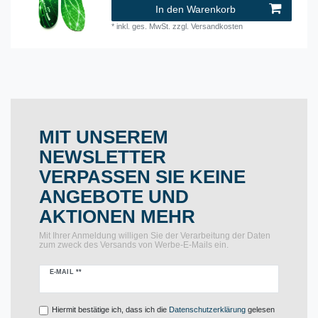
In den Warenkorb
*
inkl. ges. MwSt.
zzgl.
Versandkosten
MIT UNSEREM
NEWSLETTER
VERPASSEN SIE KEINE
ANGEBOTE UND
AKTIONEN MEHR
Mit Ihrer Anmeldung willigen Sie der Verarbeitung der Daten
zum zweck des Versands von Werbe-E-Mails ein.
Newsletter
E-MAIL **
Honig
Hiermit bestätige ich, dass ich die
Daten­schutz­erklärung
gelesen