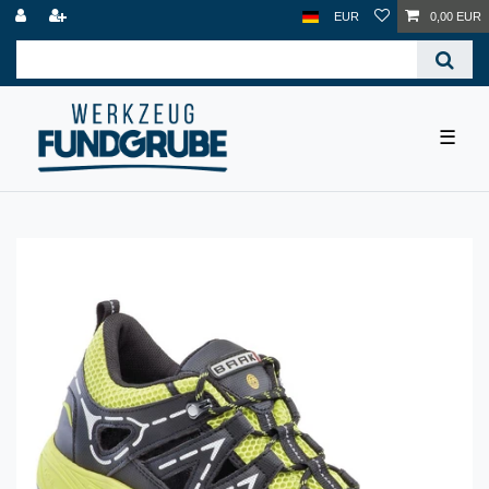
EUR
0,00 EUR
☰