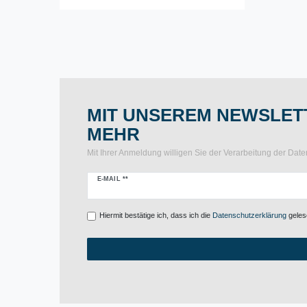
MIT UNSEREM NEWSLETT
MEHR
Mit Ihrer Anmeldung willigen Sie der Verarbeitung der Da
Newsletter
E-MAIL **
Honig
Hiermit bestätige ich, dass ich die
Daten­schutz­erklärung
gelese