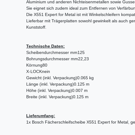
Aluminium und anderen Nichteisenmetallen sowie Gusse
Sie eignet sich zudem ideal zum Entfernen von Verfärb
Die X551 Expert for Metal ist mit Winkelschleifern kompat
Lieferbar mit Trägerplatten sowohl gewinkelt als auch g
Kunststoff.
Technische Daten:
Scheibendurchmesser mm
125
Bohrungsdurchmesser mm
22,23
Körnung
80
X-LOCK
nein
Gewicht (inkl. Verpackung)
0.065 kg
Länge (inkl. Verpackung)
0.125 m
Höhe (inkl. Verpackung)
0.007 m
Breite (inkl. Verpackung)
0.125 m
Lieferumfang:
1x Bosch Fächerschleifscheibe X551 Expert for Metal, g