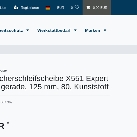
lden
Registrieren
EUR
0
0,00 EUR
beitsschutz
Werkstattbedarf
Marken
euge
cherschleifscheibe X551 Expert
, gerade, 125 mm, 80, Kunststoff
 607 367
*
UR