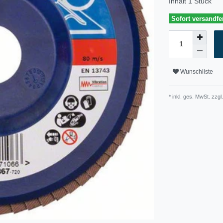
Inhalt
1
Stück
Sofort versandfer
Wunschliste
* inkl. ges. MwSt. zzgl.