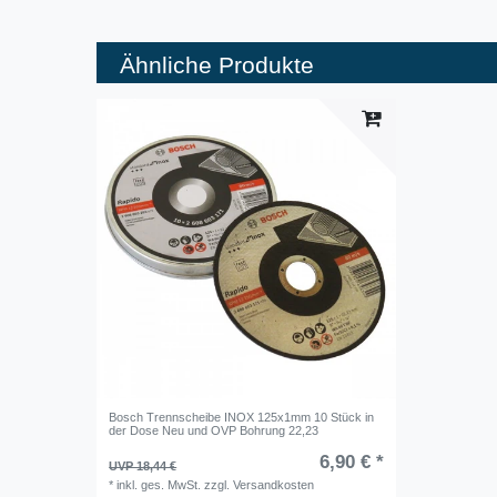
Ähnliche Produkte
Bosch Trennscheibe INOX 125x1mm 10 Stück in
der Dose Neu und OVP Bohrung 22,23
6,90 € *
UVP 18,44 €
*
inkl. ges. MwSt.
zzgl.
Versandkosten