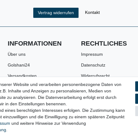
Kontakt
Vertrag widerrufen
INFORMATIONEN
RECHTLICHES
Über uns
Impressum
Golshani24
Datenschutz
Versandkosten
Widerrufsrecht
unserer Website und verarbeiten personenbezogene Daten von
Zahlungsarten
AGB
.B. Inhalte und Anzeigen zu personalisieren, Medien von
Batterie- und
Widerrufsformular
ite zu analysieren. Die Datenverarbeitung erfolgt erst durch
Verpackungshinweise
 wir in den Einstellungen benennen.
nd eines berechtigten Interesses erfolgen. Die Zustimmung kann
t einzuwilligen und die Einwilligung zu einem späteren Zeitpunkt
essum
und weitere Hinweise zur Verwendung
© 2023 Copyright:
Werkzeugfundgrube.de - Marco Golshani e.K.
rung
.