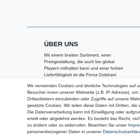
ÜBER UNS
Mit einem breiten Sortiment, einer
Preisgestaltung, die auch bei global
Playern mithalten kann und einer hohen
Lieferfähigkeit ist die Firma Golshani
e.K. in Kolbermoor ein kompetenter
Wir verwenden Cookies und ähnliche Technologien auf 
Partner rund um den Bereich
Besucher:innen unserer Webseite (z.B. IP-Adresse), um z
Maschinen, Handwerkzeuge,
Drittanbietern einzubinden oder Zugriffe auf unsere Webs
Arbeitsschutz sowie Werkstatt- und
gesetzte Cookies. Wir teilen diese Daten mit Dritten, die
Industriebedarf.
Die Datenverarbeitung kann mit Einwilligung oder aufgru
erteilt oder abgelehnt werden. Es besteht das Recht, nich
zu ändern oder zu widerrufen. Beachten Sie unser
Impr
personenbezogener Daten in unserer
Daten­schutz­erklä