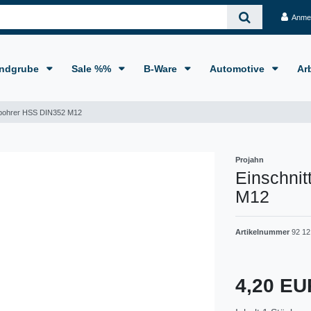
Anme
ndgrube
Sale %%
B-Ware
Automotive
Ar
ebohrer HSS DIN352 M12
Projahn
Einschni
M12
Artikelnummer
92 12
4,20 E