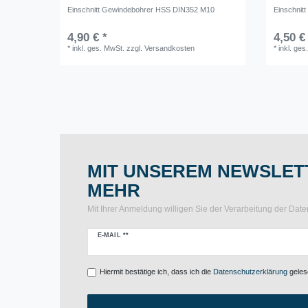
Einschnitt Gewindebohrer HSS DIN352 M10
Einschnit
4,90 € *
4,50 €
*
inkl. ges. MwSt.
zzgl.
Versandkosten
*
inkl. ges
MIT UNSEREM NEWSLETT
MEHR
Mit Ihrer Anmeldung willigen Sie der Verarbeitung der Da
Newsletter
E-MAIL **
Honig
Hiermit bestätige ich, dass ich die
Daten­schutz­erklärung
gelese