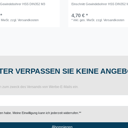
t Gewindebohrer HSS DIN352 M3
Einschnitt Gewindebohrer HSS DIN352 
 *
4,70 € *
. MwSt.
zzgl.
Versandkosten
*
inkl. ges. MwSt.
zzgl.
Versandkosten
ER VERPASSEN SIE KEINE ANGEB
ten zum zweck des Versands von Werbe-E-Mails ein.
n habe. Meine Einwilligung kann ich jederzeit widerrufen.**
Abonnieren