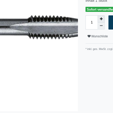
Inhalt
1
Stück
Sofort versandfer
Wunschliste
* inkl. ges. MwSt. zzgl.