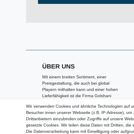
ÜBER UNS
Mit einem breiten Sortiment, einer
Preisgestaltung, die auch bei global
Playern mithalten kann und einer hohen
Lieferfähigkeit ist die Firma Golshani
e.K. in Kolbermoor ein kompetenter
Wir verwenden Cookies und ähnliche Technologien auf 
Partner rund um den Bereich
Besucher:innen unserer Webseite (z.B. IP-Adresse), um z
Maschinen, Handwerkzeuge,
Drittanbietern einzubinden oder Zugriffe auf unsere Webs
Arbeitsschutz sowie Werkstatt- und
gesetzte Cookies. Wir teilen diese Daten mit Dritten, die
Industriebedarf.
Die Datenverarbeitung kann mit Einwilligung oder aufgru