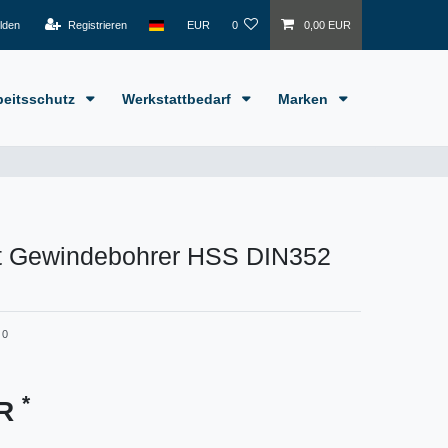
lden
Registrieren
EUR
0
0,00 EUR
beitsschutz
Werkstattbedarf
Marken
tt Gewindebohrer HSS DIN352
 0
*
UR