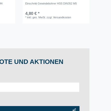
M4
Einschnitt Gewindebohrer HSS DIN352 M5
4,80 € *
*
inkl. ges. MwSt.
zzgl.
Versandkosten
OTE UND AKTIONEN