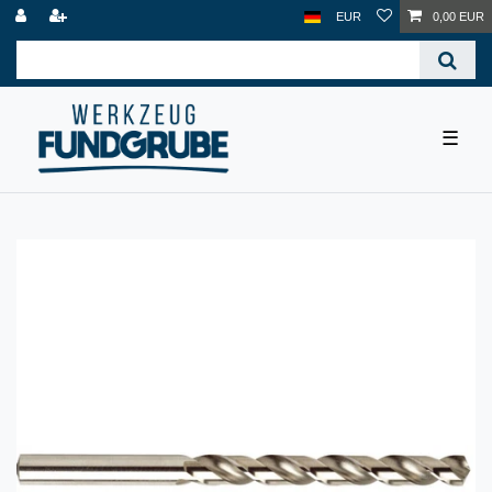
EUR
0,00 EUR
☰