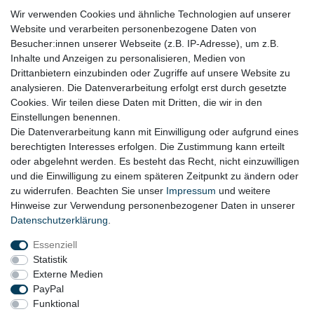
Wir verwenden Cookies und ähnliche Technologien auf unserer
RECHTLICHES
Website und verarbeiten personenbezogene Daten von
Besucher:innen unserer Webseite (z.B. IP-Adresse), um z.B.
Impressum
Inhalte und Anzeigen zu personalisieren, Medien von
Drittanbietern einzubinden oder Zugriffe auf unsere Website zu
Datenschutz
analysieren. Die Datenverarbeitung erfolgt erst durch gesetzte
Cookies. Wir teilen diese Daten mit Dritten, die wir in den
Widerrufsrecht
Einstellungen benennen.
AGB
Die Datenverarbeitung kann mit Einwilligung oder aufgrund eines
berechtigten Interesses erfolgen. Die Zustimmung kann erteilt
Widerrufsformular
oder abgelehnt werden. Es besteht das Recht, nicht einzuwilligen
und die Einwilligung zu einem späteren Zeitpunkt zu ändern oder
KONTAKT
zu widerrufen. Beachten Sie unser
Impressum
und weitere
Hinweise zur Verwendung personenbezogener Daten in unserer
Tel.: 08031-23444-0
Daten­schutz­erklärung
.
info@werkzeugfundgrube.de
Essenziell
Statistik
Externe Medien
PayPal
Funktional