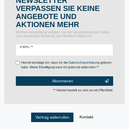
NEWSLETTER
VERPASSEN SIE KEINE
ANGEBOTE UND
AKTIONEN MEHR
Mit Ihrer Anmeldung willigen Sie der Verarbeitung der Daten
zum zweck des Versands von Werbe-E-Mails ein.
Newsletter
E-MAIL **
Honig
Hiermit bestätige ich, dass ich die
Daten­schutz­erklärung
gelesen
habe. Meine Einwilligung kann ich jederzeit widerrufen.**
Abonnieren
** Hierbei handelt es sich um ein Pflichtfeld.
Kontakt
Vertrag widerrufen