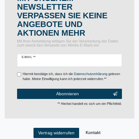
NEWSLETTER
VERPASSEN SIE KEINE
ANGEBOTE UND
AKTIONEN MEHR
Mit Ihrer Anmeldung willigen Sie der Verarbeitung der Daten
zum zweck des Versands von Werbe-E-Mails ein.
Newsletter
E-MAIL **
Honig
Hiermit bestätige ich, dass ich die
Daten­schutz­erklärung
gelesen
habe. Meine Einwilligung kann ich jederzeit widerrufen.**
Abonnieren
** Hierbei handelt es sich um ein Pflichtfeld.
Kontakt
Vertrag widerrufen