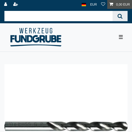
EUR
0,00 EUR
☰