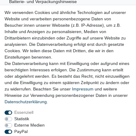
Batterie- und Verpackungshinweise
Wir verwenden Cookies und ähnliche Technologien auf unserer
RECHTLICHES
Website und verarbeiten personenbezogene Daten von
Besucher:innen unserer Webseite (z.B. IP-Adresse), um z.B.
Impressum
Inhalte und Anzeigen zu personalisieren, Medien von
Drittanbietern einzubinden oder Zugriffe auf unsere Website zu
Datenschutz
analysieren. Die Datenverarbeitung erfolgt erst durch gesetzte
Cookies. Wir teilen diese Daten mit Dritten, die wir in den
Widerrufsrecht
Einstellungen benennen.
AGB
Die Datenverarbeitung kann mit Einwilligung oder aufgrund eines
berechtigten Interesses erfolgen. Die Zustimmung kann erteilt
Widerrufsformular
oder abgelehnt werden. Es besteht das Recht, nicht einzuwilligen
und die Einwilligung zu einem späteren Zeitpunkt zu ändern oder
KONTAKT
zu widerrufen. Beachten Sie unser
Impressum
und weitere
Hinweise zur Verwendung personenbezogener Daten in unserer
Tel.: 08031-23444-0
Daten­schutz­erklärung
.
info@werkzeugfundgrube.de
Essenziell
Statistik
Externe Medien
PayPal