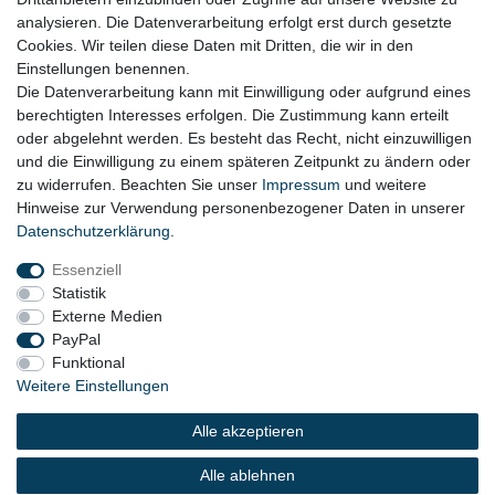
Datenschutz
analysieren. Die Datenverarbeitung erfolgt erst durch gesetzte
Cookies. Wir teilen diese Daten mit Dritten, die wir in den
Widerrufsrecht
Einstellungen benennen.
AGB
Die Datenverarbeitung kann mit Einwilligung oder aufgrund eines
berechtigten Interesses erfolgen. Die Zustimmung kann erteilt
Widerrufsformular
oder abgelehnt werden. Es besteht das Recht, nicht einzuwilligen
und die Einwilligung zu einem späteren Zeitpunkt zu ändern oder
KONTAKT
zu widerrufen. Beachten Sie unser
Impressum
und weitere
Hinweise zur Verwendung personenbezogener Daten in unserer
Tel.: 08031-23444-0
Daten­schutz­erklärung
.
info@werkzeugfundgrube.de
Essenziell
Statistik
Externe Medien
PayPal
Funktional
Weitere Einstellungen
Alle akzeptieren
© 2023 Copyright:
Werkzeugfundgrube.de - Marco
Golshani e.K.
Alle ablehnen