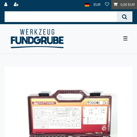
EUR
0,00 EUR
☰