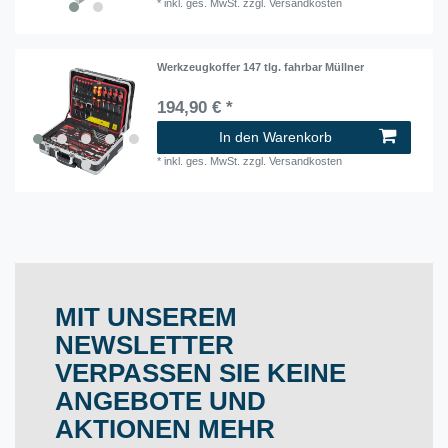
*
inkl. ges. MwSt.
zzgl.
Versandkosten
Werkzeugkoffer 147 tlg. fahrbar Müllner
194,90 € *
In den Warenkorb
*
inkl. ges. MwSt.
zzgl.
Versandkosten
MIT UNSEREM
NEWSLETTER
VERPASSEN SIE KEINE
ANGEBOTE UND
AKTIONEN MEHR