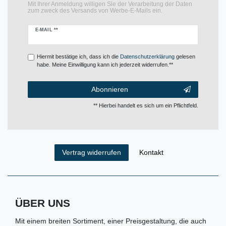
Mit Ihrer Anmeldung willigen Sie der Verarbeitung der Daten
zum zweck des Versands von Werbe-E-Mails ein.
Newsletter
E-MAIL **
Honig
Hiermit bestätige ich, dass ich die
Daten­schutz­erklärung
gelesen
habe. Meine Einwilligung kann ich jederzeit widerrufen.**
Abonnieren
** Hierbei handelt es sich um ein Pflichtfeld.
Kontakt
Vertrag widerrufen
ÜBER UNS
Mit einem breiten Sortiment, einer Preisgestaltung, die auch