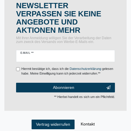
NEWSLETTER
VERPASSEN SIE KEINE
ANGEBOTE UND
AKTIONEN MEHR
Mit Ihrer Anmeldung willigen Sie der Verarbeitung der Daten
zum zweck des Versands von Werbe-E-Mails ein.
Newsletter
E-MAIL **
Honig
Hiermit bestätige ich, dass ich die
Daten­schutz­erklärung
gelesen
habe. Meine Einwilligung kann ich jederzeit widerrufen.**
Abonnieren
** Hierbei handelt es sich um ein Pflichtfeld.
Kontakt
Vertrag widerrufen