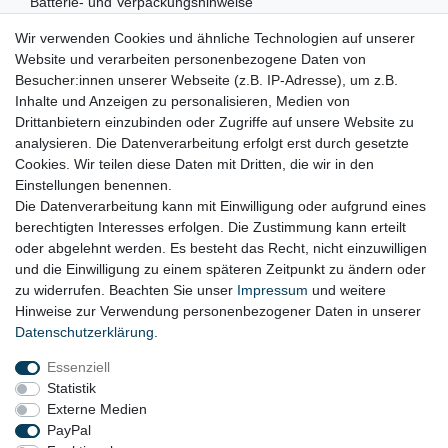
Batterie- und Verpackungshinweise
Wir verwenden Cookies und ähnliche Technologien auf unserer
RECHTLICHES
Website und verarbeiten personenbezogene Daten von
Besucher:innen unserer Webseite (z.B. IP-Adresse), um z.B.
Impressum
Inhalte und Anzeigen zu personalisieren, Medien von
Drittanbietern einzubinden oder Zugriffe auf unsere Website zu
Datenschutz
analysieren. Die Datenverarbeitung erfolgt erst durch gesetzte
Cookies. Wir teilen diese Daten mit Dritten, die wir in den
Widerrufsrecht
Einstellungen benennen.
AGB
Die Datenverarbeitung kann mit Einwilligung oder aufgrund eines
berechtigten Interesses erfolgen. Die Zustimmung kann erteilt
Widerrufsformular
oder abgelehnt werden. Es besteht das Recht, nicht einzuwilligen
und die Einwilligung zu einem späteren Zeitpunkt zu ändern oder
KONTAKT
zu widerrufen. Beachten Sie unser
Impressum
und weitere
Hinweise zur Verwendung personenbezogener Daten in unserer
Tel.: 08031-23444-0
Daten­schutz­erklärung
.
info@werkzeugfundgrube.de
Essenziell
Statistik
Externe Medien
PayPal