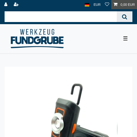
EUR
0,00 EUR
☰