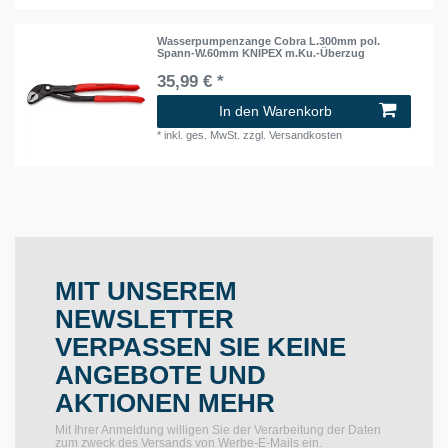
Wasserpumpenzange Cobra L.300mm pol.
Spann-W.60mm KNIPEX m.Ku.-Überzug
35,99 € *
In den Warenkorb
*
inkl. ges. MwSt.
zzgl.
Versandkosten
MIT UNSEREM
NEWSLETTER
VERPASSEN SIE KEINE
ANGEBOTE UND
AKTIONEN MEHR
Mit Ihrer Anmeldung willigen Sie der Verarbeitung der Daten
zum zweck des Versands von Werbe-E-Mails ein.