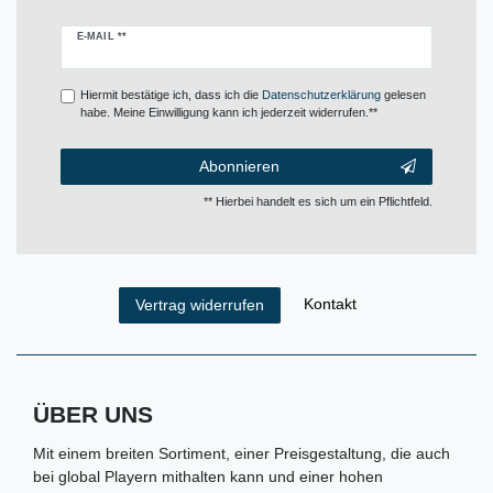
Newsletter
E-MAIL **
Honig
Hiermit bestätige ich, dass ich die
Daten­schutz­erklärung
gelesen
habe. Meine Einwilligung kann ich jederzeit widerrufen.**
Abonnieren
** Hierbei handelt es sich um ein Pflichtfeld.
Kontakt
Vertrag widerrufen
ÜBER UNS
Mit einem breiten Sortiment, einer Preisgestaltung, die auch
bei global Playern mithalten kann und einer hohen