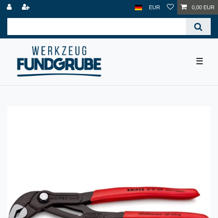
EUR
0,00 EUR
☰