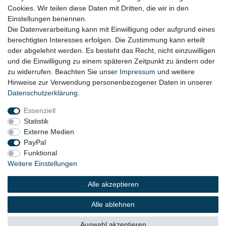
Cookies. Wir teilen diese Daten mit Dritten, die wir in den
Widerrufsrecht
Einstellungen benennen.
AGB
Die Datenverarbeitung kann mit Einwilligung oder aufgrund eines
berechtigten Interesses erfolgen. Die Zustimmung kann erteilt
Widerrufsformular
oder abgelehnt werden. Es besteht das Recht, nicht einzuwilligen
und die Einwilligung zu einem späteren Zeitpunkt zu ändern oder
KONTAKT
zu widerrufen. Beachten Sie unser
Impressum
und weitere
Hinweise zur Verwendung personenbezogener Daten in unserer
Tel.: 08031-23444-0
Daten­schutz­erklärung
.
info@werkzeugfundgrube.de
Essenziell
Statistik
Externe Medien
PayPal
Funktional
Weitere Einstellungen
Alle akzeptieren
© 2023 Copyright:
Werkzeugfundgrube.de - Marco
Golshani e.K.
Alle ablehnen
Auswahl akzeptieren