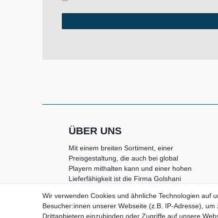
ÜBER UNS
Mit einem breiten Sortiment, einer
Preisgestaltung, die auch bei global
Playern mithalten kann und einer hohen
Lieferfähigkeit ist die Firma Golshani
e.K. in Kolbermoor ein kompetenter
Wir verwenden Cookies und ähnliche Technologien auf 
Partner rund um den Bereich
Besucher:innen unserer Webseite (z.B. IP-Adresse), um z
Maschinen, Handwerkzeuge,
Drittanbietern einzubinden oder Zugriffe auf unsere Webs