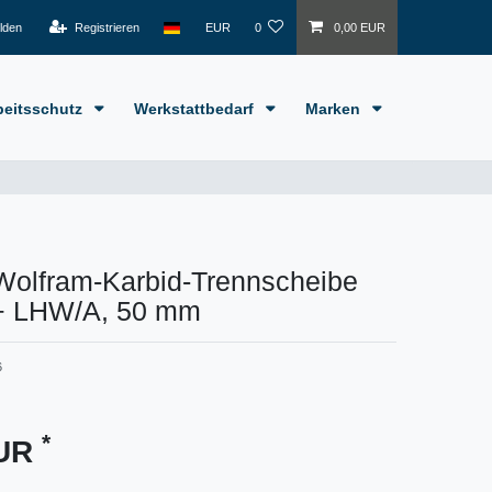
lden
Registrieren
EUR
0
0,00 EUR
beitsschutz
Werkstattbedarf
Marken
Wolfram-Karbid-Trennscheibe
+ LHW/A, 50 mm
6
*
EUR