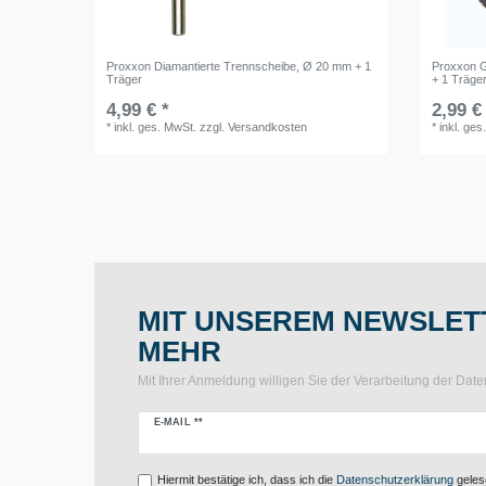
Proxxon Diamantierte Trennscheibe, Ø 20 mm + 1
Proxxon G
Träger
+ 1 Träge
4,99 € *
2,99 €
*
inkl. ges. MwSt.
zzgl.
Versandkosten
*
inkl. ges
MIT UNSEREM NEWSLETT
MEHR
Mit Ihrer Anmeldung willigen Sie der Verarbeitung der Da
Newsletter
E-MAIL **
Honig
Hiermit bestätige ich, dass ich die
Daten­schutz­erklärung
gelese