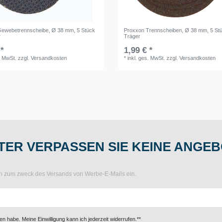
ewebetrennscheibe, Ø 38 mm, 5 Stück
Proxxon Trennscheiben, Ø 38 mm, 5 Stü
r
Träger
 *
1,99 € *
. MwSt.
zzgl.
Versandkosten
*
inkl. ges. MwSt.
zzgl.
Versandkosten
ER VERPASSEN SIE KEINE ANGEB
ten zum zweck des Versands von Werbe-E-Mails ein.
n habe. Meine Einwilligung kann ich jederzeit widerrufen.**