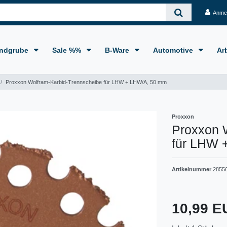
Anme
ndgrube
Sale %%
B-Ware
Automotive
Ar
Proxxon Wolfram-Karbid-Trennscheibe für LHW + LHW/A, 50 mm
Proxxon
Proxxon 
für LHW 
Artikelnummer
2855
10,99 