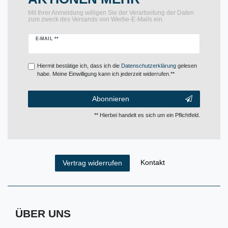
Mit Ihrer Anmeldung willigen Sie der Verarbeitung der Daten
zum zweck des Versands von Werbe-E-Mails ein.
Newsletter
E-MAIL **
Honig
Hiermit bestätige ich, dass ich die
Daten­schutz­erklärung
gelesen
habe. Meine Einwilligung kann ich jederzeit widerrufen.**
Abonnieren
** Hierbei handelt es sich um ein Pflichtfeld.
Kontakt
Vertrag widerrufen
ÜBER UNS