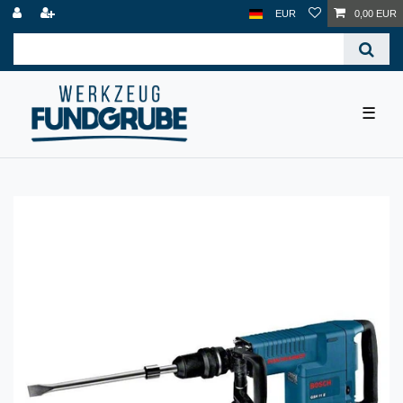
EUR
0,00 EUR
☰