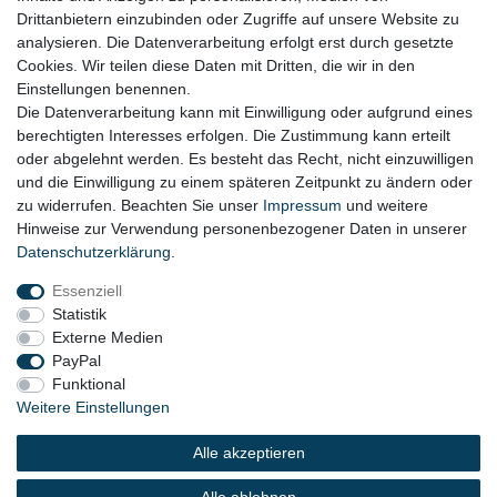
Drittanbietern einzubinden oder Zugriffe auf unsere Website zu
Datenschutz
analysieren. Die Datenverarbeitung erfolgt erst durch gesetzte
Cookies. Wir teilen diese Daten mit Dritten, die wir in den
Widerrufsrecht
Einstellungen benennen.
AGB
Die Datenverarbeitung kann mit Einwilligung oder aufgrund eines
berechtigten Interesses erfolgen. Die Zustimmung kann erteilt
Widerrufsformular
oder abgelehnt werden. Es besteht das Recht, nicht einzuwilligen
und die Einwilligung zu einem späteren Zeitpunkt zu ändern oder
KONTAKT
zu widerrufen. Beachten Sie unser
Impressum
und weitere
Hinweise zur Verwendung personenbezogener Daten in unserer
Tel.: 08031-23444-0
Daten­schutz­erklärung
.
info@werkzeugfundgrube.de
Essenziell
Statistik
Externe Medien
PayPal
Funktional
Weitere Einstellungen
Alle akzeptieren
© 2023 Copyright:
Werkzeugfundgrube.de - Marco
Golshani e.K.