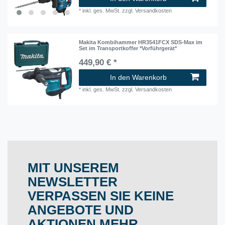
*
inkl. ges. MwSt.
zzgl.
Versandkosten
Makita Kombihammer HR3541FCX SDS-Max im
Set im Transportkoffer *Vorführgerät*
449,90 € *
In den Warenkorb
*
inkl. ges. MwSt.
zzgl.
Versandkosten
MIT UNSEREM
NEWSLETTER
VERPASSEN SIE KEINE
ANGEBOTE UND
AKTIONEN MEHR