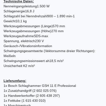
Technische Daten:
Nenneingangsleistung
1.500 W
Schlagenergie
16,8 J
Schlagzahl bei Nenndrehzahl
900 – 1.890 min-1
Gewicht
10,1 kg
Werkzeugabmessungen (Länge)
570 mm
Werkzeugabmessungen (Höhe)
270 mm
Werkzeugaufnahme
SDS-max
Spannung, elektrisch
230 V
Geräusch-/Vibrationsinformation
Schwingungsgesamtwerte (Vektorsumme dreier Richtungen):
Meißeln
Schwingungsemissionswert ah
18,5 m/s²
Unsicherheit K
2 m/s²
Lieferumfang:
1x Bosch Schlaghammer GSH 11 E Professional
1x Zusatzhandgriff (2 602 025 076)
1x Handwerkerkoffer (2 605 438 297)
1x Fetttube (1 615 430 010)
1x Maschinentuch