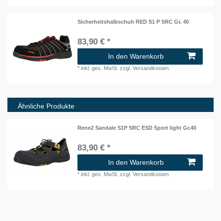
Sicherheitshalbschuh RED S1 P SRC Gr. 40
83,90 € *
In den Warenkorb
*
inkl. ges. MwSt.
zzgl.
Versandkosten
Ähnliche Produkte
Rene2 Sandale S1P SRC ESD Sport light Gr.40
83,90 € *
In den Warenkorb
*
inkl. ges. MwSt.
zzgl.
Versandkosten