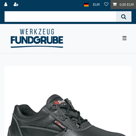
EUR
0,00 EUR
☰