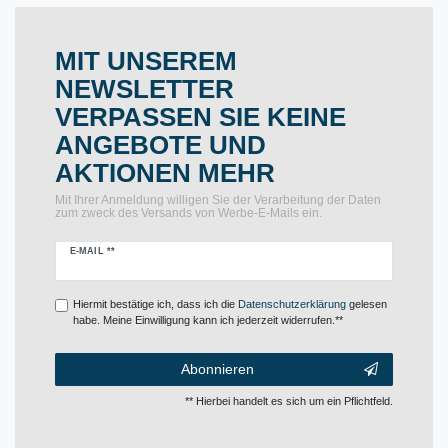
MIT UNSEREM
NEWSLETTER
VERPASSEN SIE KEINE
ANGEBOTE UND
AKTIONEN MEHR
Mit Ihrer Anmeldung willigen Sie der Verarbeitung der Daten
zum zweck des Versands von Werbe-E-Mails ein.
Newsletter
E-MAIL **
Honig
Hiermit bestätige ich, dass ich die
Daten­schutz­erklärung
gelesen
habe. Meine Einwilligung kann ich jederzeit widerrufen.**
Abonnieren
** Hierbei handelt es sich um ein Pflichtfeld.