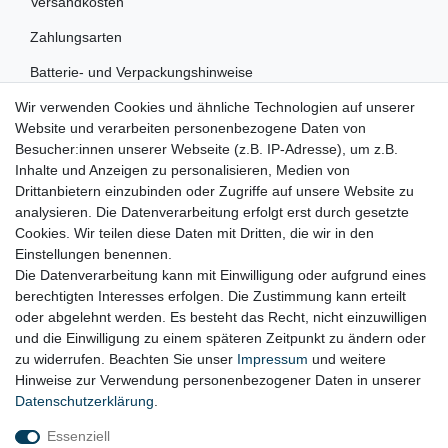
Versandkosten
Zahlungsarten
Batterie- und Verpackungshinweise
Wir verwenden Cookies und ähnliche Technologien auf unserer
RECHTLICHES
Website und verarbeiten personenbezogene Daten von
Besucher:innen unserer Webseite (z.B. IP-Adresse), um z.B.
Impressum
Inhalte und Anzeigen zu personalisieren, Medien von
Drittanbietern einzubinden oder Zugriffe auf unsere Website zu
Datenschutz
analysieren. Die Datenverarbeitung erfolgt erst durch gesetzte
Cookies. Wir teilen diese Daten mit Dritten, die wir in den
Widerrufsrecht
Einstellungen benennen.
AGB
Die Datenverarbeitung kann mit Einwilligung oder aufgrund eines
berechtigten Interesses erfolgen. Die Zustimmung kann erteilt
Widerrufsformular
oder abgelehnt werden. Es besteht das Recht, nicht einzuwilligen
und die Einwilligung zu einem späteren Zeitpunkt zu ändern oder
KONTAKT
zu widerrufen. Beachten Sie unser
Impressum
und weitere
Hinweise zur Verwendung personenbezogener Daten in unserer
Tel.: 08031-23444-0
Daten­schutz­erklärung
.
info@werkzeugfundgrube.de
Essenziell