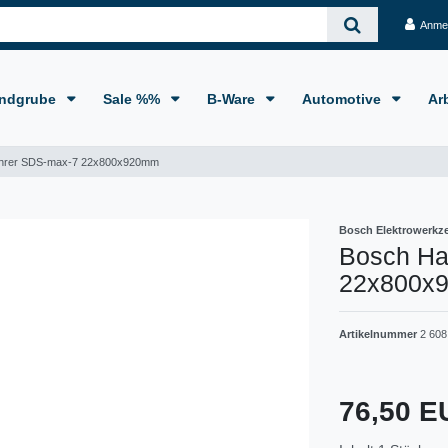
Anme
ndgrube
Sale %%
B-Ware
Automotive
Ar
hrer SDS-max-7 22x800x920mm
Bosch Elektrowerkz
Bosch H
22x800x
Artikelnummer
2 608
76,50 