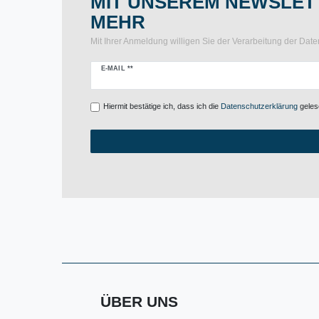
MIT UNSEREM NEWSLETT
MEHR
Mit Ihrer Anmeldung willigen Sie der Verarbeitung der Da
Newsletter
E-MAIL **
Honig
Hiermit bestätige ich, dass ich die
Daten­schutz­erklärung
gelese
ÜBER UNS