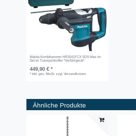
Makita Kombihammer HR3541FCX SDS-Max im
Set im Transportkoffer *Vorführgerät*
449,90 € *
*
inkl. ges. MwSt.
zzgl.
Versandkosten
Ähnliche Produkte