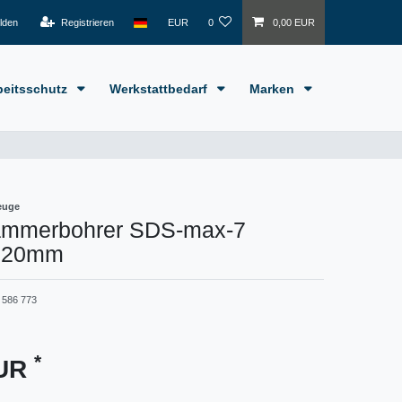
lden
Registrieren
EUR
0
0,00 EUR
beitsschutz
Werkstattbedarf
Marken
euge
ammerbohrer SDS-max-7
920mm
 586 773
*
EUR