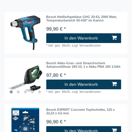
Bosch Heißluftgebläse GHG 20-63, 2000 Watt,
Temperaturbereich 50-630° im Karton
99,90 € *
In den Warenkorb
*
inkl. ges. MwSt.
zzgl.
Versandkosten
Bosch Akku-Gras- und Strauchschere
AdvancedShear 18V-10, 1 x Akku PBA 18V 2.0Ah
97,80 € *
In den Warenkorb
*
inkl. ges. MwSt.
zzgl.
Versandkosten
Bosch EXPERT Concrete Topfscheibe, 125 x
22,23 x 4,5 mm
96,90 € *
In den Warenkorb