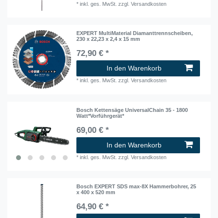
*
inkl. ges. MwSt.
zzgl.
Versandkosten
EXPERT MultiMaterial Diamanttrennscheiben,
230 x 22,23 x 2,4 x 15 mm
72,90 € *
In den Warenkorb
*
inkl. ges. MwSt.
zzgl.
Versandkosten
Bosch Kettensäge UniversalChain 35 - 1800
Watt*Vorführgerät*
69,00 € *
In den Warenkorb
*
inkl. ges. MwSt.
zzgl.
Versandkosten
Bosch EXPERT SDS max-8X Hammerbohrer, 25
x 400 x 520 mm
64,90 € *