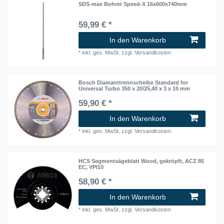
SDS-max Bohrer Speed-X 16x600x740mm
59,99 € *
In den Warenkorb
*
inkl. ges. MwSt.
zzgl.
Versandkosten
Bosch Diamanttrennscheibe Standard for
Universal Turbo 350 x 20/25,40 x 3 x 10 mm
59,90 € *
In den Warenkorb
*
inkl. ges. MwSt.
zzgl.
Versandkosten
HCS Segmentsägeblatt Wood, gekröpft, ACZ 85
EC, VPI10
58,90 € *
In den Warenkorb
*
inkl. ges. MwSt.
zzgl.
Versandkosten