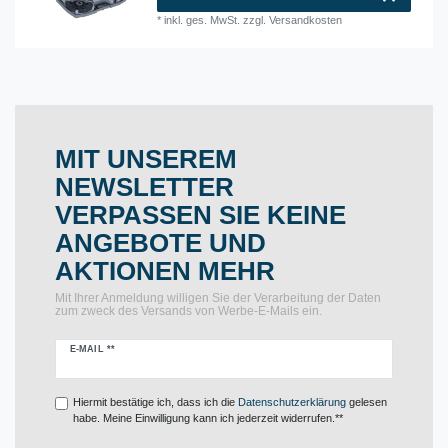
*
inkl. ges. MwSt.
zzgl.
Versandkosten
MIT UNSEREM
NEWSLETTER
VERPASSEN SIE KEINE
ANGEBOTE UND
AKTIONEN MEHR
Mit Ihrer Anmeldung willigen Sie der Verarbeitung der Daten
zum zweck des Versands von Werbe-E-Mails ein.
Newsletter
E-MAIL **
Honig
Hiermit bestätige ich, dass ich die
Daten­schutz­erklärung
gelesen
habe. Meine Einwilligung kann ich jederzeit widerrufen.**