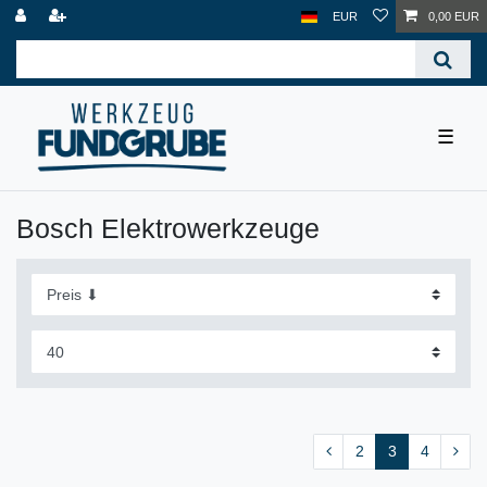
EUR
0,00 EUR
☰
Bosch Elektrowerkzeuge
2
3
4