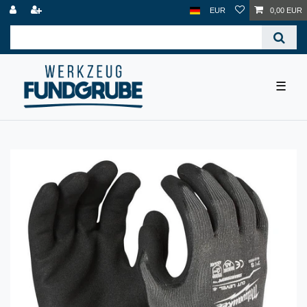
EUR
0,00 EUR
☰