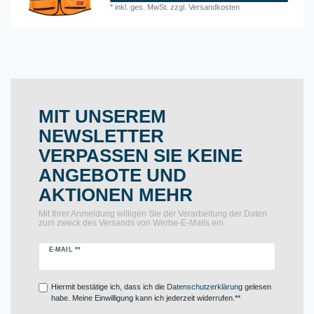
*
inkl. ges. MwSt.
zzgl.
Versandkosten
MIT UNSEREM
NEWSLETTER
VERPASSEN SIE KEINE
ANGEBOTE UND
AKTIONEN MEHR
Mit Ihrer Anmeldung willigen Sie der Verarbeitung der Daten
zum zweck des Versands von Werbe-E-Mails ein.
Newsletter
E-MAIL **
Honig
Hiermit bestätige ich, dass ich die
Daten­schutz­erklärung
gelesen
habe. Meine Einwilligung kann ich jederzeit widerrufen.**