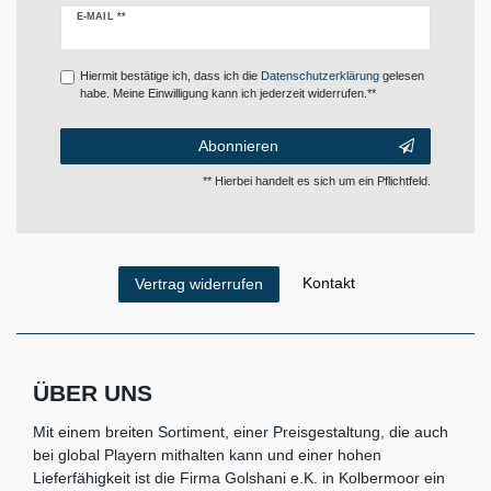
Newsletter
E-MAIL **
Honig
Hiermit bestätige ich, dass ich die
Daten­schutz­erklärung
gelesen
habe. Meine Einwilligung kann ich jederzeit widerrufen.**
Abonnieren
** Hierbei handelt es sich um ein Pflichtfeld.
Kontakt
Vertrag widerrufen
ÜBER UNS
Mit einem breiten Sortiment, einer Preisgestaltung, die auch
bei global Playern mithalten kann und einer hohen
Lieferfähigkeit ist die Firma Golshani e.K. in Kolbermoor ein