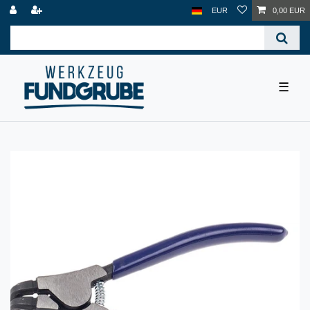
EUR
0,00 EUR
☰