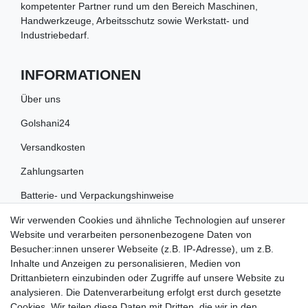
kompetenter Partner rund um den Bereich Maschinen,
Handwerkzeuge, Arbeitsschutz sowie Werkstatt- und
Industriebedarf.
INFORMATIONEN
Über uns
Golshani24
Versandkosten
Zahlungsarten
Batterie- und Verpackungshinweise
Wir verwenden Cookies und ähnliche Technologien auf unserer
RECHTLICHES
Website und verarbeiten personenbezogene Daten von
Besucher:innen unserer Webseite (z.B. IP-Adresse), um z.B.
Impressum
Inhalte und Anzeigen zu personalisieren, Medien von
Drittanbietern einzubinden oder Zugriffe auf unsere Website zu
Datenschutz
analysieren. Die Datenverarbeitung erfolgt erst durch gesetzte
Cookies. Wir teilen diese Daten mit Dritten, die wir in den
Widerrufsrecht