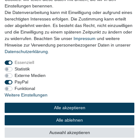
Einstellungen benennen.
AGB
Die Datenverarbeitung kann mit Einwilligung oder aufgrund eines
berechtigten Interesses erfolgen. Die Zustimmung kann erteilt
Widerrufsformular
oder abgelehnt werden. Es besteht das Recht, nicht einzuwilligen
und die Einwilligung zu einem späteren Zeitpunkt zu ändern oder
KONTAKT
zu widerrufen. Beachten Sie unser
Impressum
und weitere
Hinweise zur Verwendung personenbezogener Daten in unserer
Tel.: 08031-23444-0
Daten­schutz­erklärung
.
info@werkzeugfundgrube.de
Essenziell
Statistik
Externe Medien
PayPal
Funktional
Weitere Einstellungen
Alle akzeptieren
© 2023 Copyright:
Werkzeugfundgrube.de - Marco
Golshani e.K.
Alle ablehnen
Auswahl akzeptieren