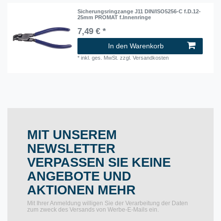
Sicherungsringzange J11 DIN/ISO5256-C f.D.12-
25mm PROMAT f.Innenringe
7,49 € *
In den Warenkorb
*
inkl. ges. MwSt.
zzgl.
Versandkosten
MIT UNSEREM
NEWSLETTER
VERPASSEN SIE KEINE
ANGEBOTE UND
AKTIONEN MEHR
Mit Ihrer Anmeldung willigen Sie der Verarbeitung der Daten
zum zweck des Versands von Werbe-E-Mails ein.