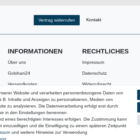
Kontakt
Vertrag widerrufen
INFORMATIONEN
RECHTLICHES
Über uns
Impressum
Golshani24
Datenschutz
Versandkosten
Widerrufsrecht
unserer Website und verarbeiten personenbezogene Daten von
Zahlungsarten
AGB
.B. Inhalte und Anzeigen zu personalisieren, Medien von
Batterie- und
Widerrufsformular
ite zu analysieren. Die Datenverarbeitung erfolgt erst durch
Verpackungshinweise
 wir in den Einstellungen benennen.
nd eines berechtigten Interesses erfolgen. Die Zustimmung kann
t einzuwilligen und die Einwilligung zu einem späteren Zeitpunkt
essum
und weitere Hinweise zur Verwendung
© 2023 Copyright:
Werkzeugfundgrube.de - Marco Golshani e.K.
rung
.