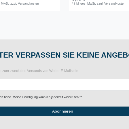
. MwSt.
zzgl.
Versandkosten
*
inkl. ges. MwSt.
zzgl.
Versandkosten
ER VERPASSEN SIE KEINE ANGEB
ten zum zweck des Versands von Werbe-E-Mails ein.
n habe. Meine Einwilligung kann ich jederzeit widerrufen.**
Abonnieren