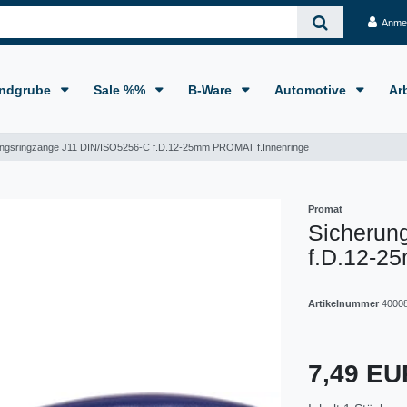
Anme
ndgrube
Sale %%
B-Ware
Automotive
Ar
ungsringzange J11 DIN/ISO5256-C f.D.12-25mm PROMAT f.Innenringe
Promat
Sicherun
f.D.12-2
Artikelnummer
4000
7,49 E