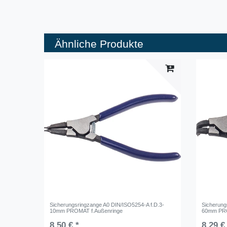
Ähnliche Produkte
Sicherungsringzange A0 DIN/ISO5254-A f.D.3-
Sicherung
10mm PROMAT f.Außenringe
60mm PRO
8,50 € *
8,29 €