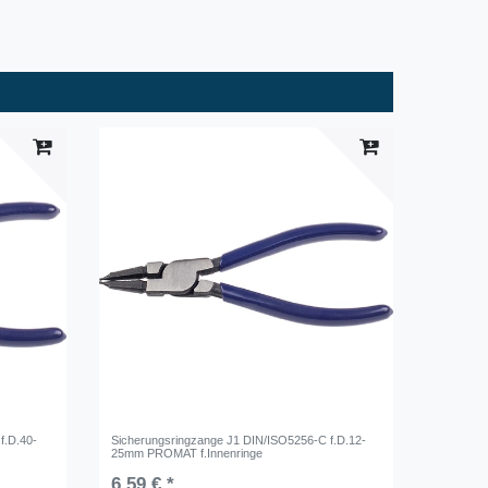
f.D.40-
Sicherungsringzange J1 DIN/ISO5256-C f.D.12-
25mm PROMAT f.Innenringe
6,59 € *