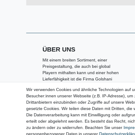
ÜBER UNS
Mit einem breiten Sortiment, einer
Preisgestaltung, die auch bei global
Playern mithalten kann und einer hohen
Lieferfähigkeit ist die Firma Golshani
e.K. in Kolbermoor ein kompetenter
Wir verwenden Cookies und ähnliche Technologien auf 
Partner rund um den Bereich
Besucher:innen unserer Webseite (z.B. IP-Adresse), um z
Maschinen, Handwerkzeuge,
Drittanbietern einzubinden oder Zugriffe auf unsere Webs
Arbeitsschutz sowie Werkstatt- und
gesetzte Cookies. Wir teilen diese Daten mit Dritten, die
Industriebedarf.
Die Datenverarbeitung kann mit Einwilligung oder aufgru
erteilt oder abgelehnt werden. Es besteht das Recht, nich
zu ändern oder zu widerrufen. Beachten Sie unser
Impr
personenbezogener Daten in unserer
Daten­schutz­erklä