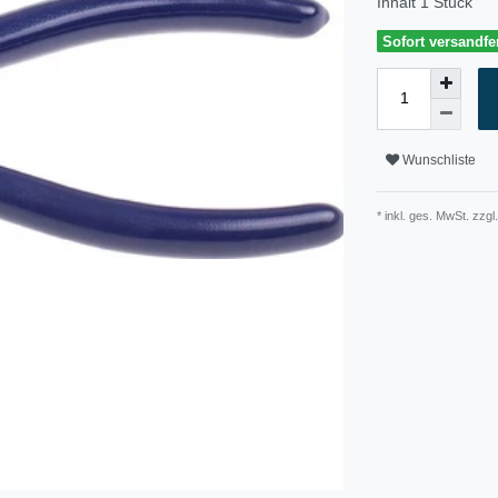
Inhalt
1
Stück
Sofort versandfer
Wunschliste
* inkl. ges. MwSt. zzgl.