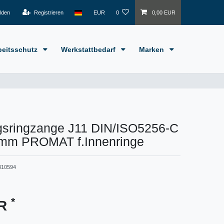
lden
Registrieren
EUR
0
0,00 EUR
beitsschutz
Werkstattbedarf
Marken
gsringzange J11 DIN/ISO5256-C
5mm PROMAT f.Innenringe
810594
*
UR