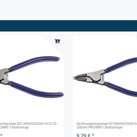
sringzange A21 DIN/ISO5254-A f.D.19-
Sicherungsringzange A3 DIN/ISO5254-A 
MAT f.Außenringe
100mm PROMAT f.Außenringe
 *
9,79 € *